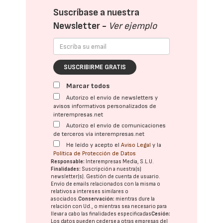
Suscríbase a nuestra
Newsletter -
Ver ejemplo
SUSCRIBIRME GRATIS
Marcar todos
Autorizo el envío de newsletters y
avisos informativos personalizados de
interempresas.net
Autorizo el envío de comunicaciones
de terceros vía interempresas.net
He leído y acepto el
Aviso Legal
y la
Política de Protección de Datos
Responsable:
Interempresas Media, S.L.U.
Finalidades:
Suscripción a nuestra(s)
newsletter(s). Gestión de cuenta de usuario.
Envío de emails relacionados con la misma o
relativos a intereses similares o
asociados.
Conservación:
mientras dure la
relación con Ud., o mientras sea necesario para
llevar a cabo las finalidades especificadas
Cesión:
Los datos pueden cederse a otras
empresas del