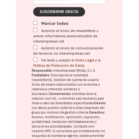
SUSCRIBIRME GRATIS
Marcar todos
Autorizo el envío de newsletters y
avisos informativos personalizados de
interempresas.net
Autorizo el envío de comunicaciones
de terceros vía interempresas.net
He leído y acepto el
Aviso Legal
y la
Política de Protección de Datos
Responsable:
Interempresas Media, S.L.U.
Finalidades:
Suscripción a nuestra(s)
newsletter(s). Gestión de cuenta de usuario.
Envío de emails relacionados con la misma o
relativos a intereses similares o
asociados.
Conservación:
mientras dure la
relación con Ud., o mientras sea necesario para
llevar a cabo las finalidades especificadas
Cesión:
Los datos pueden cederse a otras
empresas del
grupo
por motivos de gestión interna.
Derechos:
Acceso, rectificación, oposición, supresión,
portabilidad, limitación del tratatamiento y
decisiones automatizadas:
contacte con
nuestro DPD
. Si considera que el tratamiento no
se ajusta a la normativa vigente, puede presentar