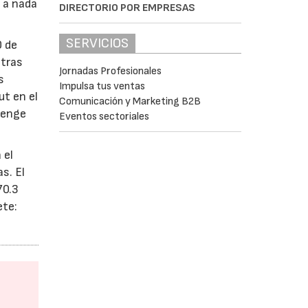
 a nada
DIRECTORIO POR EMPRESAS
SERVICIOS
0 de
 tras
Jornadas Profesionales
s
Impulsa tus ventas
t en el
Comunicación y Marketing B2B
lenge
Eventos sectoriales
 el
s. El
70.3
ete: