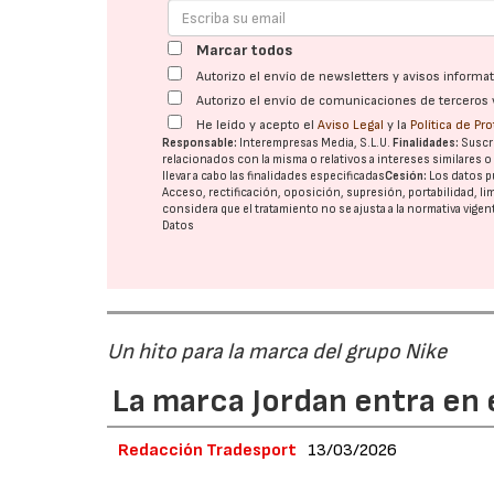
Marcar todos
Autorizo el envío de newsletters y avisos inform
Autorizo el envío de comunicaciones de terceros 
He leído y acepto el
Aviso Legal
y la
Política de Pr
Responsable:
Interempresas Media, S.L.U.
Finalidades:
Suscri
relacionados con la misma o relativos a intereses similares 
llevar a cabo las finalidades especificadas
Cesión:
Los datos p
Acceso, rectificación, oposición, supresión, portabilidad, l
considera que el tratamiento no se ajusta a la normativa vige
Datos
Un hito para la marca del grupo Nike
La marca Jordan entra en e
Redacción Tradesport
13/03/2026