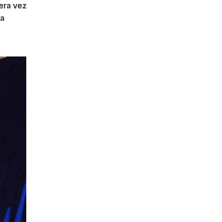
era vez
da