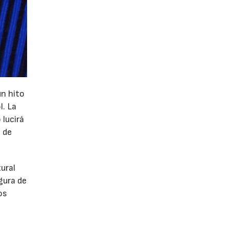
un hito
l. La
 lucirá
 de
tural
gura de
os