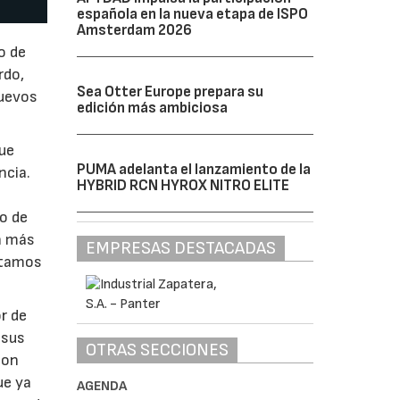
española en la nueva etapa de ISPO
Amsterdam 2026
o de
rdo,
Sea Otter Europe prepara su
nuevos
edición más ambiciosa
que
PUMA adelanta el lanzamiento de la
ncia.
HYBRID RCN HYROX NITRO ELITE
lo de
ón más
EMPRESAS DESTACADAS
estamos
r de
 sus
OTRAS SECCIONES
son
ue ya
AGENDA