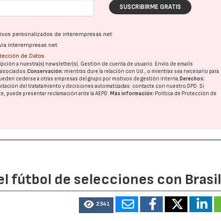
SUSCRIBIRME GRATIS
ativos personalizados de interempresas.net
vía interempresas.net
otección de Datos
pción a nuestra(s) newsletter(s). Gestión de cuenta de usuario. Envío de emails
o asociados.
Conservación:
mientras dure la relación con Ud., o mientras sea necesario para
ueden cederse a otras
empresas del grupo
por motivos de gestión interna.
Derechos:
imitación del tratatamiento y decisiones automatizadas:
contacte con nuestro DPD
. Si
nte, puede presentar reclamación ante la
AEPD
.
Más información:
Política de Protección de
l fútbol de selecciones con Brasi
2341