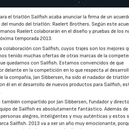
a el triatlón Sailfish acaba anunciar la firma de un acuerd
el mundo del triatlón: Raelert Brothers. Según este acue
rmanos Raelert colaborarán en el diseño y pruebas de los 
próxima temporada 2013.
colaboración con Sailfish, cuyos trajes son los mejores 
mos tenido muchas ofertas de otras marcas de la compete
que quedarnos con Sailfish. Estamos convencidos de que
r delante en la competición en lo que respecta al desarrol
de la compañía, Jan Sibbersen, ha sido el nadador de triatl
n él en el desarrollo de nuevos productos para Sailfish, 
.
 también compartido por Jan Sibbersen, fundador y directo
 equipo de Sailfish es absolutamente fantástico. Además de
s personas alegres, inteligentes y muy auténticas y estos 
arca Sailfish. 2013 va a ser un año muy emocionante, porq