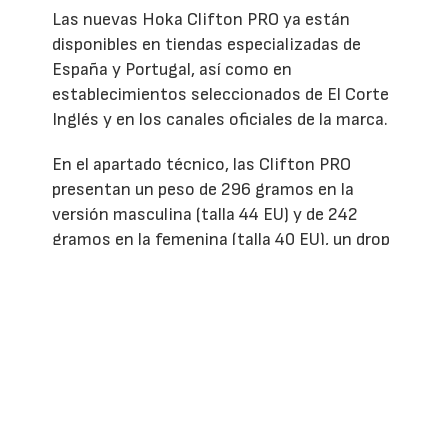
Las nuevas Hoka Clifton PRO ya están
disponibles en tiendas especializadas de
España y Portugal, así como en
establecimientos seleccionados de El Corte
Inglés y en los canales oficiales de la marca.
En el apartado técnico, las Clifton PRO
presentan un peso de 296 gramos en la
versión masculina (talla 44 EU) y de 242
gramos en la femenina (talla 40 EU), un drop
de 8 milímetros y perfiles de 42/34
milímetros para hombre y 38/30 milímetros
para mujer. El modelo está diseñado para
corredores con pisada neutra.
ver/escribir comentarios