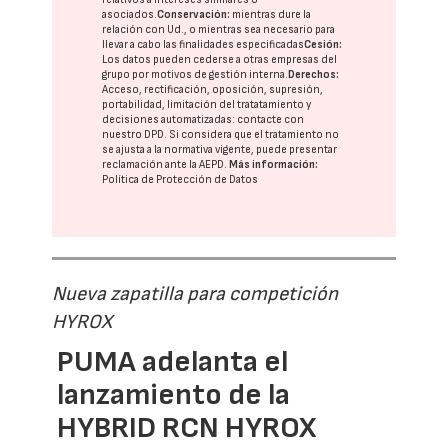
asociados.
Conservación:
mientras dure la
relación con Ud., o mientras sea necesario para
llevar a cabo las finalidades especificadas
Cesión:
Los datos pueden cederse a otras
empresas del
grupo
por motivos de gestión interna.
Derechos:
Acceso, rectificación, oposición, supresión,
portabilidad, limitación del tratatamiento y
decisiones automatizadas:
contacte con
nuestro DPD
. Si considera que el tratamiento no
se ajusta a la normativa vigente, puede presentar
reclamación ante la
AEPD
.
Más información:
Política de Protección de Datos
Nueva zapatilla para competición
HYROX
PUMA adelanta el
lanzamiento de la
HYBRID RCN HYROX