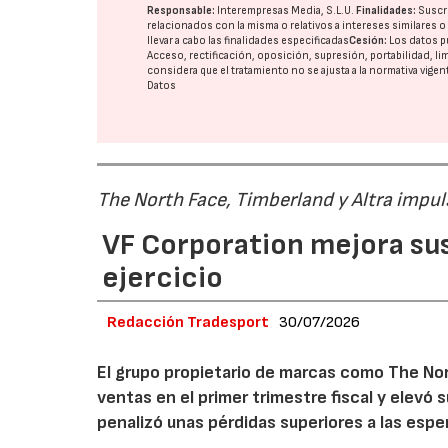
Responsable:
Interempresas Media, S.L.U.
Finalidades:
Suscri
relacionados con la misma o relativos a intereses similares 
llevar a cabo las finalidades especificadas
Cesión:
Los datos p
Acceso, rectificación, oposición, supresión, portabilidad, l
considera que el tratamiento no se ajusta a la normativa vige
Datos
The North Face, Timberland y Altra impul
VF Corporation mejora sus 
ejercicio
Redacción Tradesport
30/07/2026
El grupo propietario de marcas como The Nor
ventas en el primer trimestre fiscal y elevó 
penalizó unas pérdidas superiores a las espe