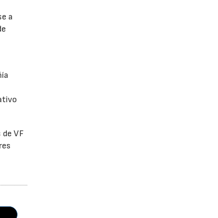
se a
de
ñía
ativo
s de VF
res