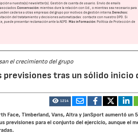
pción a nuestra(s) newsletter(s). Gestión de cuenta de usuario. Envío de emails
o asociados.
Conservación:
mientras dure la relación con Ud., o mientras sea necesario para
ueden cederse a otras
empresas del grupo
por motivos de gestión interna.
Derechos:
imitación del tratatamiento y decisiones automatizadas:
contacte con nuestro DPD
. Si
nte, puede presentar reclamación ante la
AEPD
.
Más información:
Política de Protección de
san el crecimiento del grupo
previsiones tras un sólido inicio 
1214
th Face, Timberland, Vans, Altra y JanSport aumentó un 
sus previsiones para el conjunto del ejercicio, aunque el 
radas.