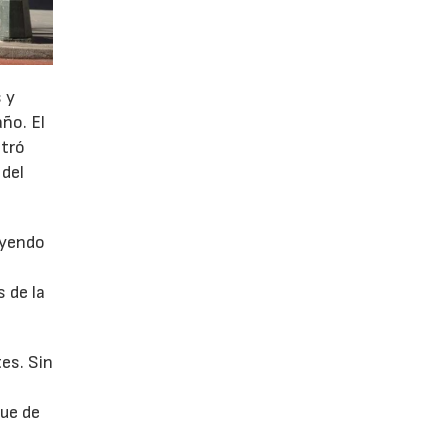
 y
año. El
stró
 del
uyendo
 de la
es. Sin
fue de