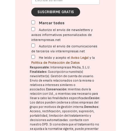
SUSCRIBIRME GRATIS
Marcar todos
Autorizo el envío de newsletters y
avisos informativos personalizados de
interempresas.net
Autorizo el envío de comunicaciones
de terceros vía interempresas.net
He leído y acepto el
Aviso Legal
y la
Política de Protección de Datos
Responsable:
Interempresas Media, S.L.U.
Finalidades:
Suscripción a nuestra(s)
newsletter(s). Gestión de cuenta de usuario.
Envío de emails relacionados con la misma o
relativos a intereses similares o
asociados.
Conservación:
mientras dure la
relación con Ud., o mientras sea necesario para
llevar a cabo las finalidades especificadas
Cesión:
Los datos pueden cederse a otras
empresas del
grupo
por motivos de gestión interna.
Derechos:
Acceso, rectificación, oposición, supresión,
portabilidad, limitación del tratatamiento y
decisiones automatizadas:
contacte con
nuestro DPD
. Si considera que el tratamiento no
se ajusta a la normativa vigente, puede presentar