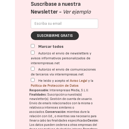
Suscríbase a nuestra
Newsletter -
Ver ejemplo
SUSCRIBIRME GRATIS
Marcar todos
Autorizo el envío de newsletters y
avisos informativos personalizados de
interempresas.net
Autorizo el envío de comunicaciones
de terceros vía interempresas.net
He leído y acepto el
Aviso Legal
y la
Política de Protección de Datos
Responsable:
Interempresas Media, S.L.U.
Finalidades:
Suscripción a nuestra(s)
newsletter(s). Gestión de cuenta de usuario.
Envío de emails relacionados con la misma o
relativos a intereses similares o
asociados.
Conservación:
mientras dure la
relación con Ud., o mientras sea necesario para
llevar a cabo las finalidades especificadas
Cesión:
Los datos pueden cederse a otras
empresas del