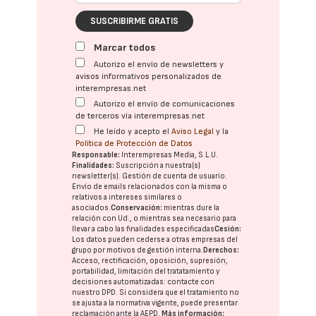
SUSCRIBIRME GRATIS
Marcar todos
Autorizo el envío de newsletters y
avisos informativos personalizados de
interempresas.net
Autorizo el envío de comunicaciones
de terceros vía interempresas.net
He leído y acepto el
Aviso Legal
y la
Política de Protección de Datos
Responsable:
Interempresas Media, S.L.U.
Finalidades:
Suscripción a nuestra(s)
newsletter(s). Gestión de cuenta de usuario.
Envío de emails relacionados con la misma o
relativos a intereses similares o
asociados.
Conservación:
mientras dure la
relación con Ud., o mientras sea necesario para
llevar a cabo las finalidades especificadas
Cesión:
Los datos pueden cederse a otras
empresas del
grupo
por motivos de gestión interna.
Derechos:
Acceso, rectificación, oposición, supresión,
portabilidad, limitación del tratatamiento y
decisiones automatizadas:
contacte con
nuestro DPD
. Si considera que el tratamiento no
se ajusta a la normativa vigente, puede presentar
reclamación ante la
AEPD
.
Más información: