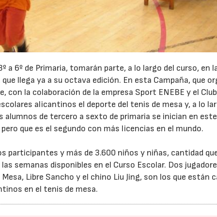
º a 6º de Primaria, tomarán parte, a lo largo del curso, en l
 que llega ya a su octava edición. En esta Campaña, que o
23/07/2026
30/07/2026
e, con la colaboración de la empresa Sport ENEBE y el Clu
escolares alicantinos el deporte del tenis de mesa y, a lo la
 alumnos de tercero a sexto de primaria se inician en est
 pero que es el segundo con más licencias en el mundo.
s participantes y más de 3.600 niños y niñas, cantidad qu
las semanas disponibles en el Curso Escolar. Dos jugadore
 Mesa, Libre Sancho y el chino Liu Jing, son los que están c
antinos en el tenis de mesa.