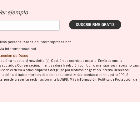
Ver ejemplo
SUSCRIBIRME GRATIS
ativos personalizados de interempresas.net
vía interempresas.net
otección de Datos
pción a nuestra(s) newsletter(s). Gestión de cuenta de usuario. Envío de emails
o asociados.
Conservación:
mientras dure la relación con Ud., o mientras sea necesario para
ueden cederse a otras
empresas del grupo
por motivos de gestión interna.
Derechos:
imitación del tratatamiento y decisiones automatizadas:
contacte con nuestro DPD
. Si
nte, puede presentar reclamación ante la
AEPD
.
Más información:
Política de Protección de