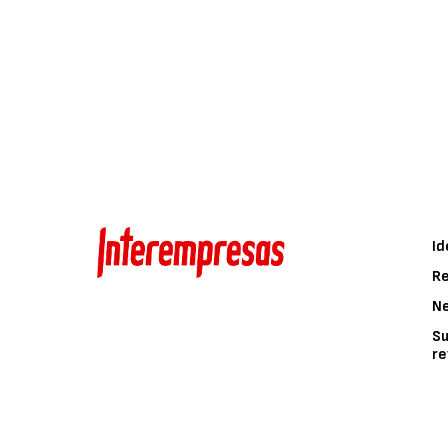
Id
Re
N
Su
re