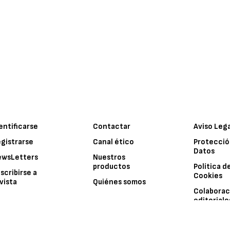
entificarse
Contactar
Aviso Leg
gistrarse
Canal ético
Protecció
Datos
ewsLetters
Nuestros
productos
Política d
scribirse a
Cookies
vista
Quiénes somos
Colaborac
editoriale
© 2026 -
Interempresas Media, S.L.U. - Grupo Interempresas