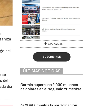
a
rganiza
23/07/2026
b
rgo del
e
SUSCRIBIRSE
ÚLTIMAS NOTICIAS
e se
s del
Garmin supera los 2.000 millones
ada día
de dólares en el segundo trimestre
AFYDAD impulsa la participación