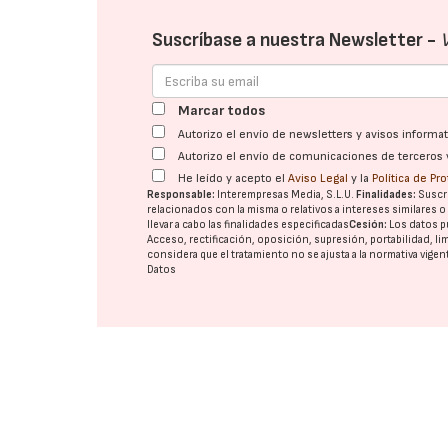
Suscríbase a nuestra Newsletter -
Marcar todos
Autorizo el envío de newsletters y avisos inform
Autorizo el envío de comunicaciones de terceros 
He leído y acepto el
Aviso Legal
y la
Política de Pr
Responsable:
Interempresas Media, S.L.U.
Finalidades:
Suscri
relacionados con la misma o relativos a intereses similares 
llevar a cabo las finalidades especificadas
Cesión:
Los datos p
Acceso, rectificación, oposición, supresión, portabilidad, l
considera que el tratamiento no se ajusta a la normativa vige
Datos