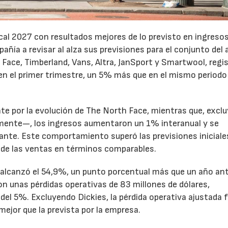
cal 2027 con resultados mejores de lo previsto en ingresos
pañía a revisar al alza sus previsiones para el conjunto del 
Face, Timberland, Vans, Altra, JanSport y Smartwool, regi
en el primer trimestre, un 5% más que en el mismo periodo
te por la evolución de The North Face, mientras que, excl
emente—, los ingresos aumentaron un 1% interanual y se
nte. Este comportamiento superó las previsiones iniciales
 de las ventas en términos comparables.
to alcanzó el 54,9%, un punto porcentual más que un año ant
n unas pérdidas operativas de 83 millones de dólares,
el 5%. Excluyendo Dickies, la pérdida operativa ajustada 
mejor que la prevista por la empresa.