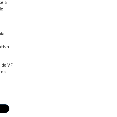
se a
de
ñía
ativo
s de VF
res