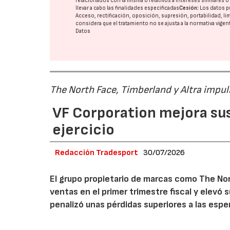
relacionados con la misma o relativos a intereses similares 
llevar a cabo las finalidades especificadas
Cesión:
Los datos p
Acceso, rectificación, oposición, supresión, portabilidad, l
considera que el tratamiento no se ajusta a la normativa vige
Datos
The North Face, Timberland y Altra impul
VF Corporation mejora sus 
ejercicio
Redacción Tradesport
30/07/2026
El grupo propietario de marcas como The Nor
ventas en el primer trimestre fiscal y elevó 
penalizó unas pérdidas superiores a las espe