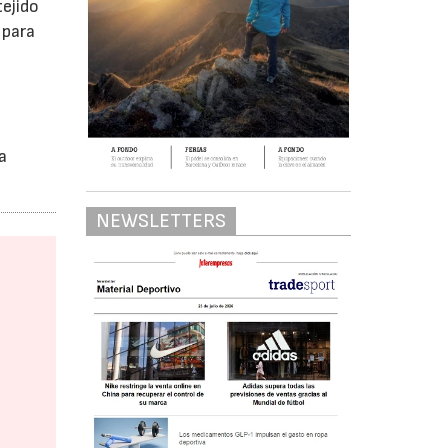
tejido
 para
a
NEWSLETTERS