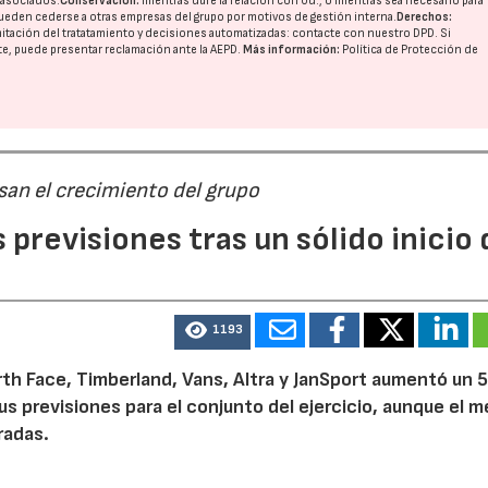
o asociados.
Conservación:
mientras dure la relación con Ud., o mientras sea necesario para
ueden cederse a otras
empresas del grupo
por motivos de gestión interna.
Derechos:
imitación del tratatamiento y decisiones automatizadas:
contacte con nuestro DPD
. Si
nte, puede presentar reclamación ante la
AEPD
.
Más información:
Política de Protección de
san el crecimiento del grupo
23/07/2026
30/07/2026
previsiones tras un sólido inicio 
1193
th Face, Timberland, Vans, Altra y JanSport aumentó un 
sus previsiones para el conjunto del ejercicio, aunque el 
radas.