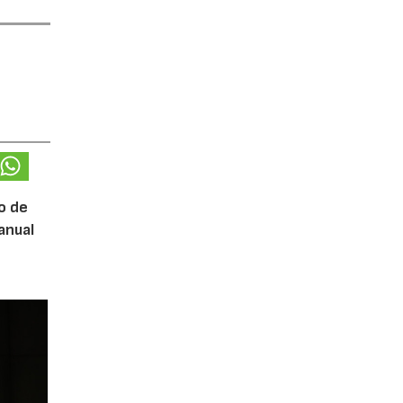
o de
anual