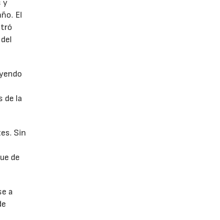
 y
año. El
stró
 del
uyendo
 de la
es. Sin
fue de
se a
de