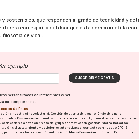
 y sostenibles, que responden al grado de tecnicidad y deta
aventurera con espíritu outdoor que está comprometida con 
filosofía de vida .
Ver ejemplo
SUSCRIBIRME GRATIS
ativos personalizados de interempresas.net
vía interempresas.net
otección de Datos
pción a nuestra(s) newsletter(s). Gestión de cuenta de usuario. Envío de emails
o asociados.
Conservación:
mientras dure la relación con Ud., o mientras sea necesario para
ueden cederse a otras
empresas del grupo
por motivos de gestión interna.
Derechos:
imitación del tratatamiento y decisiones automatizadas:
contacte con nuestro DPD
. Si
nte, puede presentar reclamación ante la
AEPD
.
Más información:
Política de Protección de