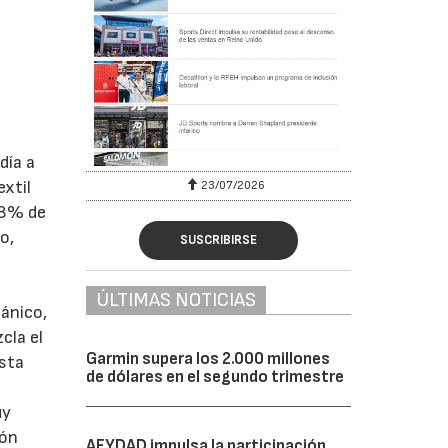
día a
extil
23/07/2026
48% de
o,
SUSCRIBIRSE
ÚLTIMAS NOTICIAS
ánico,
cla el
Garmin supera los 2.000 millones
esta
de dólares en el segundo trimestre
uy
lón
AFYDAD impulsa la participación