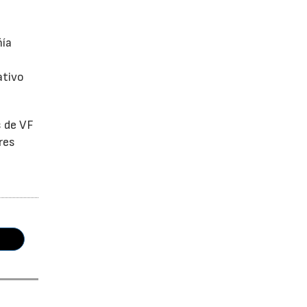
ñía
ativo
s de VF
res