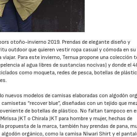
tdoors otoño-invierno 2019. Prendas de elegante diseño y
ritu outdoor que quieren vestir ropa casual y cómoda en su 
ra viajar. Para este invierno, Ternua propone una colección t
23/07/2026
30/07/2026
pelencia al agua libres de sustancias nocivas) y donde el 
ciclados como moqueta, redes de pesca, botellas de plástic
es.
ado nuevos modelos de camisas elaboradas con algodón org
camisetas “recover blue”, diseñadas con un tejido que mez
proveniente de botellas de plástico. No faltan tampoco en 
irissa JKT o Chirala JKT para hombre y mujer, hechas de
e la propuesta de la marca, también hay prendas de pana, m
 algodón orgánico, como la camisa Niwari Shirt y el panta