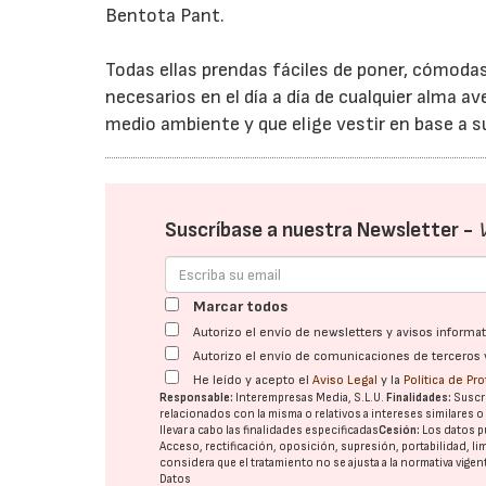
Bentota Pant.
Todas ellas prendas fáciles de poner, cómodas
necesarios en el día a día de cualquier alma 
medio ambiente y que elige vestir en base a su 
Suscríbase a nuestra Newsletter -
Marcar todos
Autorizo el envío de newsletters y avisos inform
Autorizo el envío de comunicaciones de terceros 
He leído y acepto el
Aviso Legal
y la
Política de Pr
Responsable:
Interempresas Media, S.L.U.
Finalidades:
Suscri
relacionados con la misma o relativos a intereses similares 
llevar a cabo las finalidades especificadas
Cesión:
Los datos p
Acceso, rectificación, oposición, supresión, portabilidad, l
considera que el tratamiento no se ajusta a la normativa vige
Datos