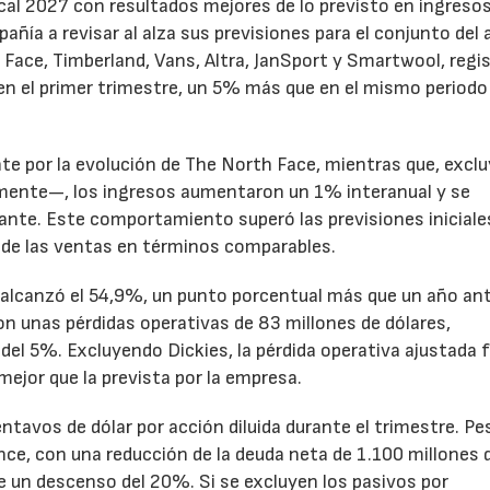
cal 2027 con resultados mejores de lo previsto en ingresos
pañía a revisar al alza sus previsiones para el conjunto del 
Face, Timberland, Vans, Altra, JanSport y Smartwool, regi
en el primer trimestre, un 5% más que en el mismo periodo
te por la evolución de The North Face, mientras que, excl
emente—, los ingresos aumentaron un 1% interanual y se
nte. Este comportamiento superó las previsiones iniciales
 de las ventas en términos comparables.
to alcanzó el 54,9%, un punto porcentual más que un año ant
n unas pérdidas operativas de 83 millones de dólares,
el 5%. Excluyendo Dickies, la pérdida operativa ajustada 
mejor que la prevista por la empresa.
ntavos de dólar por acción diluida durante el trimestre. Pe
ance, con una reducción de la deuda neta de 1.100 millones 
ne un descenso del 20%. Si se excluyen los pasivos por