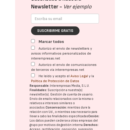
Newsletter -
Ver ejemplo
SUSCRIBIRME GRATIS
Marcar todos
Autorizo el envío de newsletters y
avisos informativos personalizados de
interempresas.net
Autorizo el envío de comunicaciones
de terceros vía interempresas.net
He leído y acepto el
Aviso Legal
y la
Política de Protección de Datos
Responsable:
Interempresas Media, S.L.U.
Finalidades:
Suscripción a nuestra(s)
newsletter(s). Gestión de cuenta de usuario.
Envío de emails relacionados con la misma o
relativos a intereses similares o
asociados.
Conservación:
mientras dure la
relación con Ud., o mientras sea necesario para
llevar a cabo las finalidades especificadas
Cesión:
Los datos pueden cederse a otras
empresas del
grupo
por motivos de gestión interna.
Derechos:
Acceso, rectificación, oposición, supresión,