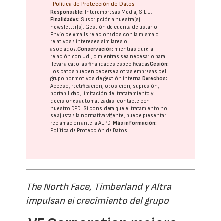
Política de Protección de Datos
Responsable:
Interempresas Media, S.L.U.
Finalidades:
Suscripción a nuestra(s)
newsletter(s). Gestión de cuenta de usuario.
Envío de emails relacionados con la misma o
relativos a intereses similares o
asociados.
Conservación:
mientras dure la
relación con Ud., o mientras sea necesario para
llevar a cabo las finalidades especificadas
Cesión:
Los datos pueden cederse a otras
empresas del
grupo
por motivos de gestión interna.
Derechos:
Acceso, rectificación, oposición, supresión,
portabilidad, limitación del tratatamiento y
decisiones automatizadas:
contacte con
nuestro DPD
. Si considera que el tratamiento no
se ajusta a la normativa vigente, puede presentar
reclamación ante la
AEPD
.
Más información:
Política de Protección de Datos
The North Face, Timberland y Altra
impulsan el crecimiento del grupo