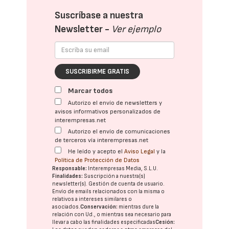
Suscríbase a nuestra
Newsletter -
Ver ejemplo
SUSCRIBIRME GRATIS
Marcar todos
Autorizo el envío de newsletters y
avisos informativos personalizados de
interempresas.net
Autorizo el envío de comunicaciones
de terceros vía interempresas.net
He leído y acepto el
Aviso Legal
y la
Política de Protección de Datos
Responsable:
Interempresas Media, S.L.U.
Finalidades:
Suscripción a nuestra(s)
newsletter(s). Gestión de cuenta de usuario.
Envío de emails relacionados con la misma o
relativos a intereses similares o
asociados.
Conservación:
mientras dure la
relación con Ud., o mientras sea necesario para
llevar a cabo las finalidades especificadas
Cesión: