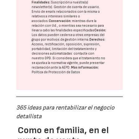
Finalidades:
Suscripción a nuestra(s)
newsletter(s). Gestión de cuenta de usuario.
Envío de emails relacionados con la misma o
relativos a intereses similares o
asociados.
Conservación:
mientras dure la
relación con Ud., o mientras sea necesario para
llevar a cabo las finalidades especificadas
Cesión:
Los datos pueden cederse a otras
empresas del
grupo
por motivos de gestión interna.
Derechos:
Acceso, rectificación, oposición, supresión,
portabilidad, limitación del tratatamiento y
decisiones automatizadas:
contacte con
nuestro DPD
. Si considera que el tratamiento no
se ajusta a la normativa vigente, puede presentar
reclamación ante la
AEPD
.
Más información:
Política de Protección de Datos
365 ideas para rentabilizar el negocio
detallista
Como en familia, en el