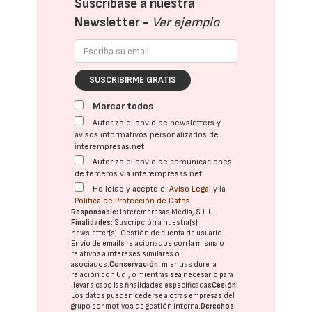
Suscríbase a nuestra
Newsletter -
Ver ejemplo
SUSCRIBIRME GRATIS
Marcar todos
Autorizo el envío de newsletters y
avisos informativos personalizados de
interempresas.net
Autorizo el envío de comunicaciones
de terceros vía interempresas.net
He leído y acepto el
Aviso Legal
y la
Política de Protección de Datos
Responsable:
Interempresas Media, S.L.U.
Finalidades:
Suscripción a nuestra(s)
newsletter(s). Gestión de cuenta de usuario.
Envío de emails relacionados con la misma o
relativos a intereses similares o
asociados.
Conservación:
mientras dure la
relación con Ud., o mientras sea necesario para
llevar a cabo las finalidades especificadas
Cesión:
Los datos pueden cederse a otras
empresas del
grupo
por motivos de gestión interna.
Derechos: