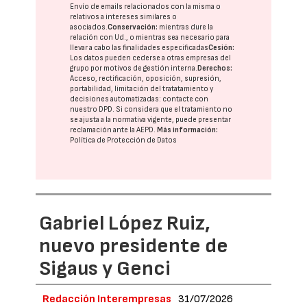
Envío de emails relacionados con la misma o
relativos a intereses similares o
asociados.
Conservación:
mientras dure la
relación con Ud., o mientras sea necesario para
llevar a cabo las finalidades especificadas
Cesión:
Los datos pueden cederse a otras
empresas del
grupo
por motivos de gestión interna.
Derechos:
Acceso, rectificación, oposición, supresión,
portabilidad, limitación del tratatamiento y
decisiones automatizadas:
contacte con
nuestro DPD
. Si considera que el tratamiento no
se ajusta a la normativa vigente, puede presentar
reclamación ante la
AEPD
.
Más información:
Política de Protección de Datos
Gabriel López Ruiz,
nuevo presidente de
Sigaus y Genci
Redacción Interempresas
31/07/2026