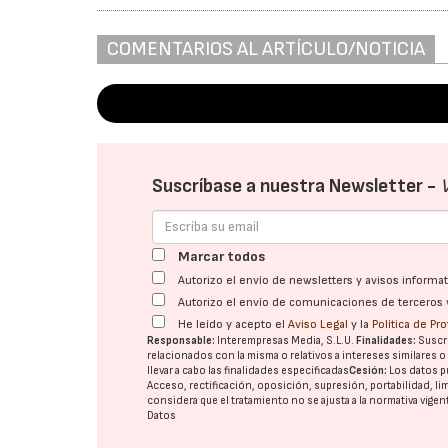
COMENTARIOS AL ARTÍCULO/NOTICIA
Suscríbase a nuestra Newsletter -
Marcar todos
Autorizo el envío de newsletters y avisos inform
Autorizo el envío de comunicaciones de terceros 
He leído y acepto el
Aviso Legal
y la
Política de Pr
Responsable:
Interempresas Media, S.L.U.
Finalidades:
Suscri
relacionados con la misma o relativos a intereses similares 
llevar a cabo las finalidades especificadas
Cesión:
Los datos p
Acceso, rectificación, oposición, supresión, portabilidad, l
considera que el tratamiento no se ajusta a la normativa vige
Datos