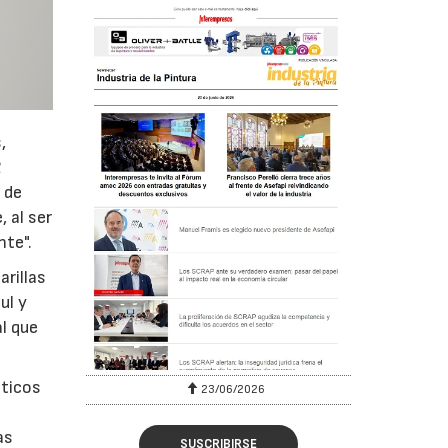
,
2
 de
 al ser
nte".
rillas
ul y
l que
sticos
23/06/2026
as
SUSCRIBIRSE