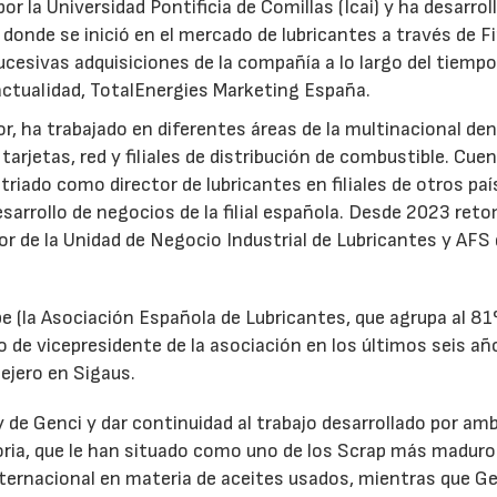
or la Universidad Pontificia de Comillas (Icai) y ha desarrol
 donde se inició en el mercado de lubricantes a través de F
ucesivas adquisiciones de la compañía a lo largo del tiempo
 actualidad, TotalEnergies Marketing España.
r, ha trabajado en diferentes áreas de la multinacional den
arjetas, red y filiales de distribución de combustible. Cue
triado como director de lubricantes en filiales de otros paí
desarrollo de negocios de la filial española. Desde 2023 ret
tor de la Unidad de Negocio Industrial de Lubricantes y AFS
e (la Asociación Española de Lubricantes, que agrupa al 8
 de vicepresidente de la asociación en los últimos seis añ
ejero en Sigaus.
y de Genci y dar continuidad al trabajo desarrollado por am
oria, que le han situado como uno de los Scrap más maduro
nternacional en materia de aceites usados, mientras que G