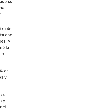
lado su
ina
:
tro del
nta con
ses. A
omó la
 de
1% del
os y
bas
s y
enci