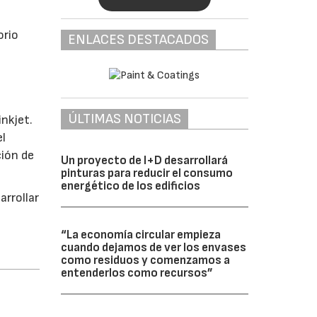
orio
ENLACES DESTACADOS
ÚLTIMAS NOTICIAS
nkjet.
el
ción de
Un proyecto de I+D desarrollará
pinturas para reducir el consumo
energético de los edificios
arrollar
“La economía circular empieza
cuando dejamos de ver los envases
como residuos y comenzamos a
entenderlos como recursos”