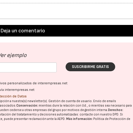
Deja un comentario
Ver ejemplo
SUSCRIBIRME GRATIS
ativos personalizados de interempresas.net
vía interempresas.net
otección de Datos
pción a nuestra(s) newsletter(s). Gestión de cuenta de usuario. Envío de emails
o asociados.
Conservación:
mientras dure la relación con Ud., o mientras sea necesario para
ueden cederse a otras
empresas del grupo
por motivos de gestión interna.
Derechos:
imitación del tratatamiento y decisiones automatizadas:
contacte con nuestro DPD
. Si
nte, puede presentar reclamación ante la
AEPD
.
Más información:
Política de Protección de