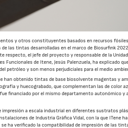
entos y otros constituyentes basados en recursos fósiles
de las tintas desarrolladas en el marco de Biosurfink 202
e respecto, el jefe del proyecto y responsable de la Unidad
es Funcionales de Itene, Jesús Palenzuela, ha explicado que,
del petróleo y son menos perjudiciales para el medio ambie
 se han obtenido tintas de base biosolvente magentas y ama
xografía y huecograbado, que complementan las de color az
e fue financiado por el mismo departamento autonómico y a
 impresión a escala industrial en diferentes sustratos plá
23/06/2026
21/07/2026
 instalaciones de Industria Gráfica Vidal, con la que ITene ha
e ha verificado la compatibilidad de impresión de las tint