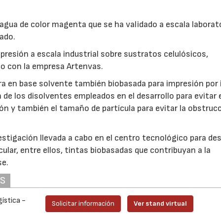
agua de color magenta que se ha validado a escala laborat
bado.
mpresión a escala industrial sobre sustratos celulósicos,
o con la empresa Artenvas.
ra en base solvente también biobasada para impresión por i
de los disolventes empleados en el desarrollo para evitar 
ión y también el tamaño de partícula para evitar la obstruc
.
stigación llevada a cabo en el centro tecnológico para des
ular, entre ellos, tintas biobasadas que contribuyan a la
se.
AS
ística -
Solicitar información
Ver stand virtual