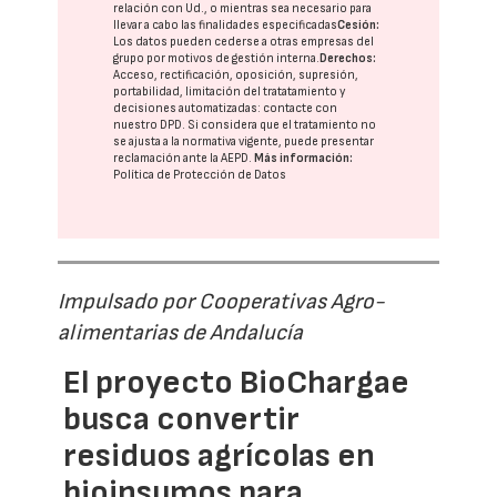
relación con Ud., o mientras sea necesario para
llevar a cabo las finalidades especificadas
Cesión:
Los datos pueden cederse a otras
empresas del
grupo
por motivos de gestión interna.
Derechos:
Acceso, rectificación, oposición, supresión,
portabilidad, limitación del tratatamiento y
decisiones automatizadas:
contacte con
nuestro DPD
. Si considera que el tratamiento no
se ajusta a la normativa vigente, puede presentar
reclamación ante la
AEPD
.
Más información:
Política de Protección de Datos
Impulsado por Cooperativas Agro-
alimentarias de Andalucía
El proyecto BioChargae
busca convertir
residuos agrícolas en
bioinsumos para