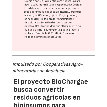
relación con Ud., o mientras sea necesario para
llevar a cabo las finalidades especificadas
Cesión:
Los datos pueden cederse a otras
empresas del
grupo
por motivos de gestión interna.
Derechos:
Acceso, rectificación, oposición, supresión,
portabilidad, limitación del tratatamiento y
decisiones automatizadas:
contacte con
nuestro DPD
. Si considera que el tratamiento no
se ajusta a la normativa vigente, puede presentar
reclamación ante la
AEPD
.
Más información:
Política de Protección de Datos
Impulsado por Cooperativas Agro-
alimentarias de Andalucía
El proyecto BioChargae
busca convertir
residuos agrícolas en
bioinsumos para