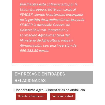
BioChargae está cofinanciado por la
Unión Europea al 80% con cargo al
FEADER, siendo la autoridad encargada
de la gestión de la aplicación de la ayuda
FEADER la dirección General de
Desarrollo Rural, Innovación y
Formación Agroalimentaria del
Ministerio de Agricultura, Pesca y
Alimentación, con una inversión de
599.383,59 euros.
EMPRESAS O ENTIDADES
RELACIONADAS
Cooperativas Agro-Alimentarias de Andalucía
Solicitar información
Ver stand virtual