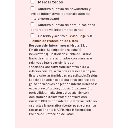
Marcar todos
Autorizo el envío de newsletters y
avisos informativos personalizados de
interempresas.net
Autorizo el envío de comunicaciones
de terceros vía interempresas.net
He leído y acepto el
Aviso Legal
y la
Política de Protección de Datos
Responsable:
Interempresas Media, S.L.U.
Finalidades:
Suscripción a nuestra(s)
newsletter(s). Gestión de cuenta de usuario.
Envío de emails relacionados con la misma o
relativos a intereses similares o
asociados.
Conservación:
mientras dure la
relación con Ud., o mientras sea necesario para
llevar a cabo las finalidades especificadas
Cesión:
Los datos pueden cederse a otras
empresas del
grupo
por motivos de gestión interna.
Derechos:
Acceso, rectificación, oposición, supresión,
portabilidad, limitación del tratatamiento y
decisiones automatizadas:
contacte con
nuestro DPD
. Si considera que el tratamiento no
se ajusta a la normativa vigente, puede presentar
reclamación ante la
AEPD
.
Más información:
Política de Protección de Datos