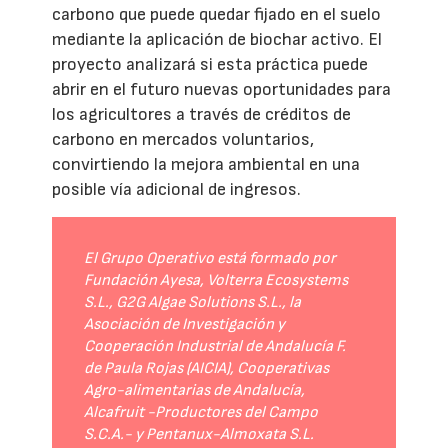
carbono que puede quedar fijado en el suelo
mediante la aplicación de biochar activo. El
proyecto analizará si esta práctica puede
abrir en el futuro nuevas oportunidades para
los agricultores a través de créditos de
carbono en mercados voluntarios,
convirtiendo la mejora ambiental en una
posible vía adicional de ingresos.
El Grupo Operativo está formado por
Fundación Ayesa, Volterra Ecosystems
S.L., G2G Algae Solutions S.L., la
Asociación de Investigación y
Cooperación Industrial de Andalucía F.
de Paula Rojas (AICIA), Cooperativas
Agro-alimentarias de Andalucía,
Alcafruit -Productores del Campo
S.C.A.- y Pentanux-Almoxata S.L.