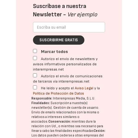
Suscríbase a nuestra
Newsletter -
Ver ejemplo
SUSCRIBIRME GRATIS
Marcar todos
Autorizo el envío de newsletters y
avisos informativos personalizados de
interempresas.net
Autorizo el envío de comunicaciones
de terceros vía interempresas.net
He leído y acepto el
Aviso Legal
y la
Política de Protección de Datos
Responsable:
Interempresas Media, S.L.U.
Finalidades:
Suscripción a nuestra(s)
newsletter(s). Gestión de cuenta de usuario.
Envío de emails relacionados con la misma o
relativos a intereses similares o
asociados.
Conservación:
mientras dure la
relación con Ud., o mientras sea necesario para
llevar a cabo las finalidades especificadas
Cesión:
Los datos pueden cederse a otras
empresas del