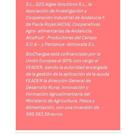
S.L., G2G Algae Solutions S.L., la
Asociación de Investigación y
Cooperación Industrial de Andalucía F.
de Paula Rojas (AICIA), Cooperativas
Agro-alimentarias de Andalucía,
Alcafruit -Productores del Campo
S.C.A.- y Pentanux-Almoxata S.L.
BioChargae está cofinanciado por la
Unión Europea al 80% con cargo al
FEADER, siendo la autoridad encargada
de la gestión de la aplicación de la ayuda
FEADER la dirección General de
Desarrollo Rural, Innovación y
Formación Agroalimentaria del
Ministerio de Agricultura, Pesca y
Alimentación, con una inversión de
599.383,59 euros.