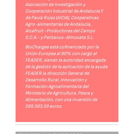
Asociación de Investigación y
Cooperación Industrial de Andalucía F.
de Paula Rojas (AICIA), Cooperativas
Agro-alimentarias de Andalucía,
Alcafruit -Productores del Campo
S.C.A.- y Pentanux-Almoxata S.L.
BioChargae está cofinanciado por la
Unión Europea al 80% con cargo al
FEADER, siendo la autoridad encargada
de la gestión de la aplicación de la ayuda
FEADER la dirección General de
Desarrollo Rural, Innovación y
Formación Agroalimentaria del
Ministerio de Agricultura, Pesca y
Alimentación, con una inversión de
599.383,59 euros.