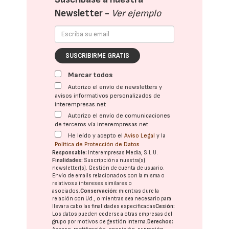
Newsletter -
Ver ejemplo
SUSCRIBIRME GRATIS
Marcar todos
Autorizo el envío de newsletters y
avisos informativos personalizados de
interempresas.net
Autorizo el envío de comunicaciones
de terceros vía interempresas.net
He leído y acepto el
Aviso Legal
y la
Política de Protección de Datos
Responsable:
Interempresas Media, S.L.U.
Finalidades:
Suscripción a nuestra(s)
newsletter(s). Gestión de cuenta de usuario.
Envío de emails relacionados con la misma o
relativos a intereses similares o
asociados.
Conservación:
mientras dure la
relación con Ud., o mientras sea necesario para
llevar a cabo las finalidades especificadas
Cesión:
Los datos pueden cederse a otras
empresas del
grupo
por motivos de gestión interna.
Derechos: