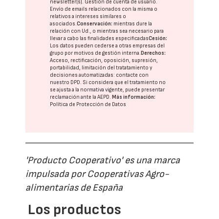
newsletter(s). Gestión de cuenta de usuario.
Envío de emails relacionados con la misma o
relativos a intereses similares o
asociados.
Conservación:
mientras dure la
relación con Ud., o mientras sea necesario para
llevar a cabo las finalidades especificadas
Cesión:
Los datos pueden cederse a otras
empresas del
grupo
por motivos de gestión interna.
Derechos:
Acceso, rectificación, oposición, supresión,
portabilidad, limitación del tratatamiento y
decisiones automatizadas:
contacte con
nuestro DPD
. Si considera que el tratamiento no
se ajusta a la normativa vigente, puede presentar
reclamación ante la
AEPD
.
Más información:
Política de Protección de Datos
'Producto Cooperativo' es una marca
impulsada por Cooperativas Agro-
alimentarias de España
Los productos