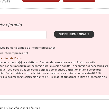
s Vivas
Ver ejemplo
SUSCRIBIRME GRATIS
ativos personalizados de interempresas.net
vía interempresas.net
otección de Datos
pción a nuestra(s) newsletter(s). Gestión de cuenta de usuario. Envío de emails
o asociados.
Conservación:
mientras dure la relación con Ud., o mientras sea necesario para
ueden cederse a otras
empresas del grupo
por motivos de gestión interna.
Derechos:
imitación del tratatamiento y decisiones automatizadas:
contacte con nuestro DPD
. Si
nte, puede presentar reclamación ante la
AEPD
.
Más información:
Política de Protección de
tarias de Andalucía