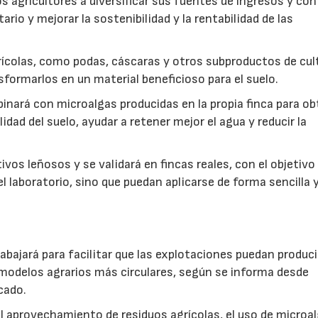
s agricultores a diversificar sus fuentes de ingresos y cont
rio y mejorar la sostenibilidad y la rentabilidad de las
ícolas, como podas, cáscaras y otros subproductos de cul
formarlos en un material beneficioso para el suelo.
inará con microalgas producidas en la propia finca para o
idad del suelo, ayudar a retener mejor el agua y reducir la
vos leñosos y se validará en fincas reales, con el objetivo
l laboratorio, sino que puedan aplicarse de forma sencilla y
abajará para facilitar que las explotaciones puedan produci
modelos agrarios más circulares, según se informa desde
cado.
: el aprovechamiento de residuos agrícolas, el uso de microa