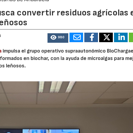
sca convertir residuos agrícolas 
leñosos
6
980
a
impulsa el grupo operativo supraautonómico BioChargae
ormados en biochar, con la ayuda de microalgas para mej
vos leñosos.
23/07/2026
30/07/2026