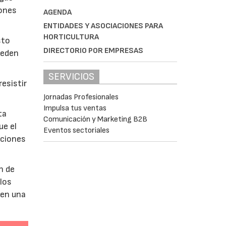
iones
AGENDA
ENTIDADES Y ASOCIACIONES PARA
HORTICULTURA
sto
DIRECTORIO POR EMPRESAS
ueden
SERVICIOS
esistir
Jornadas Profesionales
Impulsa tus ventas
ta
Comunicación y Marketing B2B
ue el
Eventos sectoriales
aciones
n de
 los
 en una