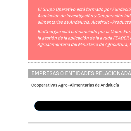
El Grupo Operativo está formado por Fundación 
Asociación de Investigación y Cooperación Indu
alimentarias de Andalucía, Alcafruit -Product
BioChargae está cofinanciado por la Unión Eur
la gestión de la aplicación de la ayuda FEADER
Agroalimentaria del Ministerio de Agricultura,
EMPRESAS O ENTIDADES RELACIONAD
Cooperativas Agro-Alimentarias de Andalucía