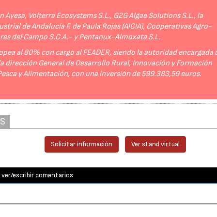
Ayesa, Volterra Ecosystems S.L., G2G Algae Solutions S.L., la
strial de Andalucía F. de Paula Rojas (AICIA), Cooperativas Agro-
ores del Campo S.C.A.- y Pentanux-Almoxata S.L.
opea al 80% con cargo al FEADER, siendo la autoridad encargada 
 la dirección General de Desarrollo Rural, Innovación y Formación
 Pesca y Alimentación, con una inversión de 599.383,59 euros.
AS
Solicitar información
Ver stand virtual
ver/escribir comentarios