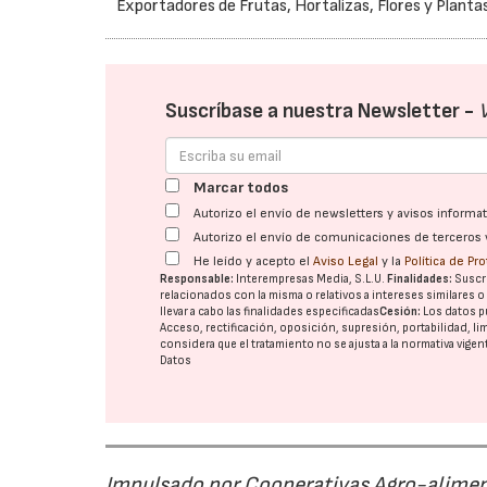
Exportadores de Frutas, Hortalizas, Flores y Planta
Suscríbase a nuestra Newsletter -
Marcar todos
Autorizo el envío de newsletters y avisos inform
Autorizo el envío de comunicaciones de terceros 
He leído y acepto el
Aviso Legal
y la
Política de Pr
Responsable:
Interempresas Media, S.L.U.
Finalidades:
Suscri
relacionados con la misma o relativos a intereses similares 
llevar a cabo las finalidades especificadas
Cesión:
Los datos p
Acceso, rectificación, oposición, supresión, portabilidad, l
considera que el tratamiento no se ajusta a la normativa vige
Datos
Impulsado por Cooperativas Agro-alimen