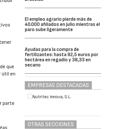
ribuir
El empleo agrario pierde más de
40.000 afiliados en julio mientras el
tivos
paro sube ligeramente
btener
Ayudas para la compra de
fertilizantes: hasta 92,5 euros por
hectárea en regadío y 38,33 en
secano
 de que
 útil en
EMPRESAS DESTACADAS
r parte
OTRAS SECCIONES
lgas