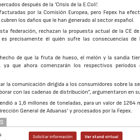
rcados después de la ‘Crisis de la E.Coli’.
acturadas por la Comisión Europea, pero Fepex ha efect
 cubren los daños que le han generado al sector español.
ta federación, rechazan la propuesta actual de la CE de 
es precisamente él quién sufre las consecuencias de 
 hecho de que la fruta de hueso, el melón y la sandía ti
, ya que ahora comenzarán los respectivos períodos 
r la comunicación dirigida a los consumidores sobre la se
borar con las cadenas de distribución”, argumentaron en s
endió a 1,6 millones de toneladas, para un valor de 1264 
Dirección General de Aduanas’ y procesados por la Fepex.
AS
s
Solicitar información
Ver stand virtual