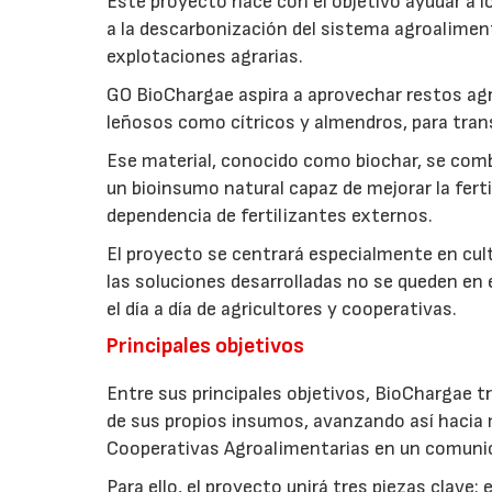
Este proyecto nace con el objetivo ayudar a lo
a la descarbonización del sistema agroalimenta
explotaciones agrarias.
GO BioChargae aspira a aprovechar restos agr
leñosos como cítricos y almendros, para trans
Ese material, conocido como biochar, se comb
un bioinsumo natural capaz de mejorar la fertil
dependencia de fertilizantes externos.
El proyecto se centrará especialmente en culti
las soluciones desarrolladas no se queden en e
el día a día de agricultores y cooperativas.
Principales objetivos
Entre sus principales objetivos, BioChargae tr
de sus propios insumos, avanzando así hacia 
Cooperativas Agroalimentarias en un comuni
Para ello, el proyecto unirá tres piezas clave