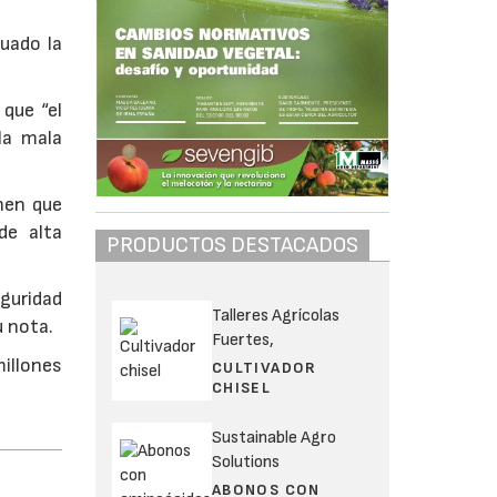
uado la
que “el
la mala
enen que
de alta
PRODUCTOS DESTACADOS
guridad
Talleres Agrícolas
u nota.
Fuertes,
millones
CULTIVADOR
CHISEL
Sustainable Agro
Solutions
ABONOS CON