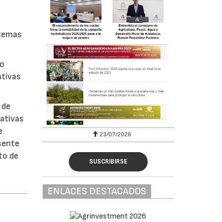
 temas
ío
ativas
 de
rativas
e
23/07/2026
esente
to de
SUSCRIBIRSE
ENLACES DESTACADOS