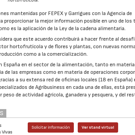
hortofrutícola.
ones mantenidas por FEPEX y Garrigues con la Agencia de
ra proporcionar la mejor información posible en uno de los
mo es la aplicación de la Ley de la cadena alimentaria.
idera que este acuerdo contribuirá a hacer frente al desaf
ector hortofrutícola y de flores y plantas, con nuevas norm
roducción como a la comercialización.
 en España en el sector de la alimentación, tanto en materia
ria de las empresas como en materia de operaciones corpo
racias a su extensa red de oficinas locales (18 en España) 
23/07/2026
30/07/2026
pecializados de Agribusiness en cada una de ellas, está pr
 peso de actividad agrícola, ganadera y pesquera, y del res
AS
s
Solicitar información
Ver stand virtual
s Vivas