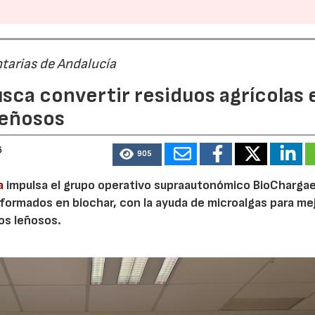
tarias de Andalucía
sca convertir residuos agrícolas 
leñosos
6
905
a
impulsa el grupo operativo supraautonómico BioChargae
ormados en biochar, con la ayuda de microalgas para mej
vos leñosos.