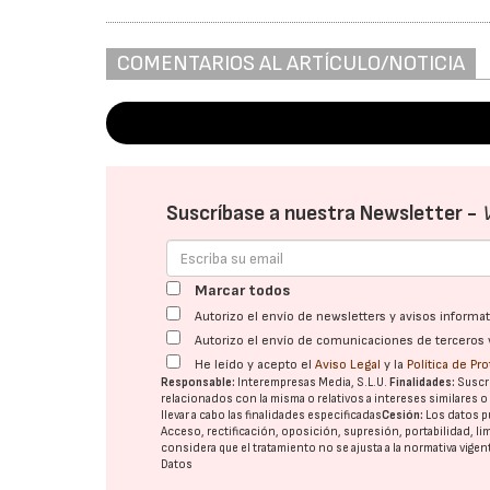
COMENTARIOS AL ARTÍCULO/NOTICIA
Suscríbase a nuestra Newsletter -
Marcar todos
Autorizo el envío de newsletters y avisos inform
Autorizo el envío de comunicaciones de terceros 
He leído y acepto el
Aviso Legal
y la
Política de Pr
Responsable:
Interempresas Media, S.L.U.
Finalidades:
Suscri
relacionados con la misma o relativos a intereses similares 
llevar a cabo las finalidades especificadas
Cesión:
Los datos p
Acceso, rectificación, oposición, supresión, portabilidad, l
considera que el tratamiento no se ajusta a la normativa vige
Datos