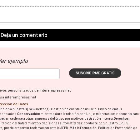
Deja un comentario
Ver ejemplo
SUSCRIBIRME GRATIS
ativos personalizados de interempresas.net
vía interempresas.net
otección de Datos
pción a nuestra(s) newsletter(s). Gestión de cuenta de usuario. Envío de emails
o asociados.
Conservación:
mientras dure la relación con Ud., o mientras sea necesario para
ueden cederse a otras
empresas del grupo
por motivos de gestión interna.
Derechos:
imitación del tratatamiento y decisiones automatizadas:
contacte con nuestro DPD
. Si
nte, puede presentar reclamación ante la
AEPD
.
Más información:
Política de Protección de