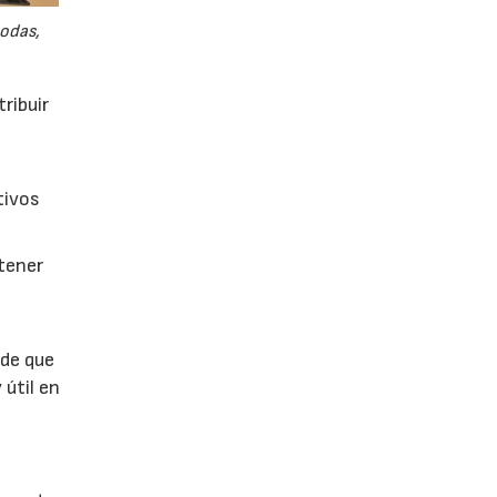
odas,
ribuir
tivos
btener
 de que
 útil en