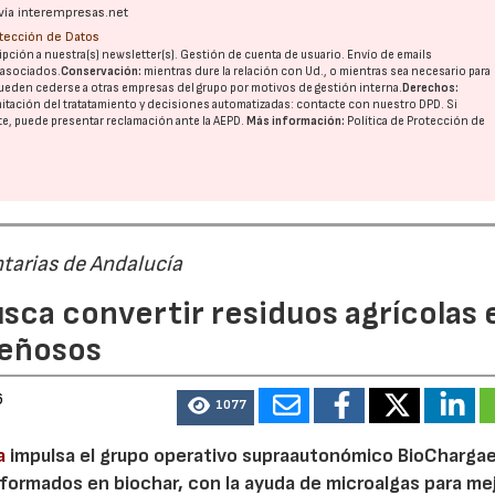
vía interempresas.net
otección de Datos
pción a nuestra(s) newsletter(s). Gestión de cuenta de usuario. Envío de emails
o asociados.
Conservación:
mientras dure la relación con Ud., o mientras sea necesario para
ueden cederse a otras
empresas del grupo
por motivos de gestión interna.
Derechos:
imitación del tratatamiento y decisiones automatizadas:
contacte con nuestro DPD
. Si
nte, puede presentar reclamación ante la
AEPD
.
Más información:
Política de Protección de
tarias de Andalucía
sca convertir residuos agrícolas 
leñosos
6
1077
a
impulsa el grupo operativo supraautonómico BioChargae
ormados en biochar, con la ayuda de microalgas para mej