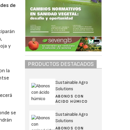
dades de
ciparán
,
oja y
PRODUCTOS DESTACADOS
on la
ntse
Sustainable Agro
Solutions
recerá
ABONOS CON
ÁCIDO HÚMICO
onde se
Sustainable Agro
endrán
Solutions
ABONOS CON