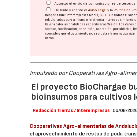
Autorizo el envío de comunicaciones de terceros 
He leído y acepto el
Aviso Legal
y la
Política de Pr
Responsable:
Interempresas Media, S.L.U.
Finalidades:
Suscri
relacionados con la misma o relativos a intereses similares 
llevar a cabo las finalidades especificadas
Cesión:
Los datos p
Acceso, rectificación, oposición, supresión, portabilidad, l
considera que el tratamiento no se ajusta a la normativa vige
Datos
Impulsado por Cooperativas Agro-alimen
El proyecto BioChargae bu
bioinsumos para cultivos 
Redacción Tierras / Interempresas
06/08/202
Cooperativas Agro-alimentarias de Andalucí
el aprovechamiento de restos de poda transf