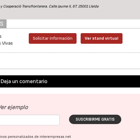
y Cooperació Transfronterera. Calle Jaume II, 67. 25001 Lleida
AS
s
Solicitar información
Ver stand virtual
s Vivas
Deja un comentario
Ver ejemplo
SUSCRIBIRME GRATIS
ativos personalizados de interempresas.net