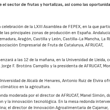
re el sector de frutas y hortalizas, así como las oportuni
 celebración de la LXIII Asamblea de FEPEX, en la que parti
e las principales zonas de producción en España. Andalucía
madura, Aragón, Castilla y León, Castilla-La Mancha, La Ri
Asociación Empresarial de Fruta de Catalunya, AFRUCAT,
nzará a las 12 de la mañana, en la Universidad de Lleida, c
, Jorge F. Brotóns Campillo y la presidenta de AFRUCAT, Mo
 Universidad de Alcalá de Henares, Antonio Ruiz de Elvira of
climático en la agricultura.
onda moderada por el director de AFRUCAT, Manel Simón, d
ión y la innovación tecnológica. En la mesa redonda interv
ina; el director de Innovación Agroalimentaria de Cajamar,