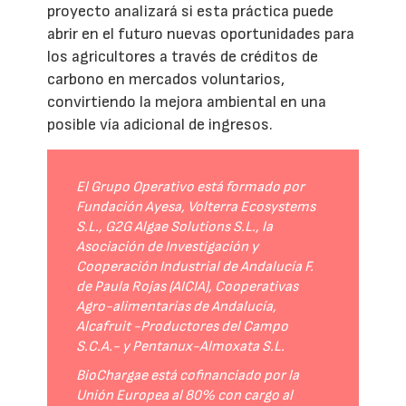
proyecto analizará si esta práctica puede
abrir en el futuro nuevas oportunidades para
los agricultores a través de créditos de
carbono en mercados voluntarios,
convirtiendo la mejora ambiental en una
posible vía adicional de ingresos.
El Grupo Operativo está formado por
Fundación Ayesa, Volterra Ecosystems
S.L., G2G Algae Solutions S.L., la
Asociación de Investigación y
Cooperación Industrial de Andalucía F.
de Paula Rojas (AICIA), Cooperativas
Agro-alimentarias de Andalucía,
Alcafruit -Productores del Campo
S.C.A.- y Pentanux-Almoxata S.L.
BioChargae está cofinanciado por la
Unión Europea al 80% con cargo al