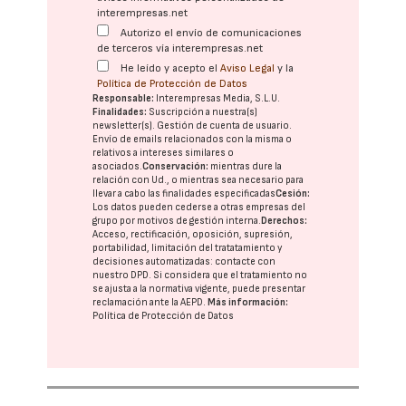
interempresas.net
Autorizo el envío de comunicaciones
de terceros vía interempresas.net
He leído y acepto el
Aviso Legal
y la
Política de Protección de Datos
Responsable:
Interempresas Media, S.L.U.
Finalidades:
Suscripción a nuestra(s)
newsletter(s). Gestión de cuenta de usuario.
Envío de emails relacionados con la misma o
relativos a intereses similares o
asociados.
Conservación:
mientras dure la
relación con Ud., o mientras sea necesario para
llevar a cabo las finalidades especificadas
Cesión:
Los datos pueden cederse a otras
empresas del
grupo
por motivos de gestión interna.
Derechos:
Acceso, rectificación, oposición, supresión,
portabilidad, limitación del tratatamiento y
decisiones automatizadas:
contacte con
nuestro DPD
. Si considera que el tratamiento no
se ajusta a la normativa vigente, puede presentar
reclamación ante la
AEPD
.
Más información:
Política de Protección de Datos