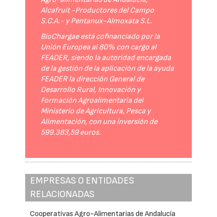
Alcafruit -Productores del Campo
S.C.A.- y Pentanux-Almoxata S.L.
BioChargae está cofinanciado por la
Unión Europea al 80% con cargo al
FEADER, siendo la autoridad encargada
de la gestión de la aplicación de la ayuda
FEADER la dirección General de
Desarrollo Rural, Innovación y
Formación Agroalimentaria del
Ministerio de Agricultura, Pesca y
Alimentación, con una inversión de
599.383,59 euros.
EMPRESAS O ENTIDADES
RELACIONADAS
Cooperativas Agro-Alimentarias de Andalucía