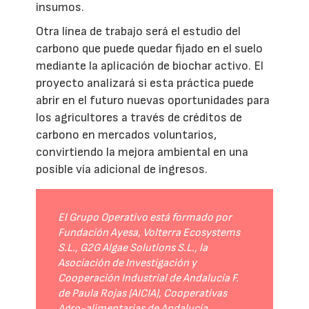
insumos.
Otra línea de trabajo será el estudio del
carbono que puede quedar fijado en el suelo
mediante la aplicación de biochar activo. El
proyecto analizará si esta práctica puede
abrir en el futuro nuevas oportunidades para
los agricultores a través de créditos de
carbono en mercados voluntarios,
convirtiendo la mejora ambiental en una
posible vía adicional de ingresos.
El Grupo Operativo está formado por
Fundación Ayesa, Volterra Ecosystems
S.L., G2G Algae Solutions S.L., la
Asociación de Investigación y
Cooperación Industrial de Andalucía F.
de Paula Rojas (AICIA), Cooperativas
Agro-alimentarias de Andalucía,