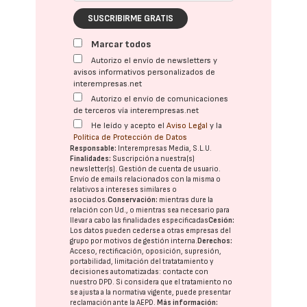
SUSCRIBIRME GRATIS
Marcar todos
Autorizo el envío de newsletters y
avisos informativos personalizados de
interempresas.net
Autorizo el envío de comunicaciones
de terceros vía interempresas.net
He leído y acepto el
Aviso Legal
y la
Política de Protección de Datos
Responsable:
Interempresas Media, S.L.U.
Finalidades:
Suscripción a nuestra(s)
newsletter(s). Gestión de cuenta de usuario.
Envío de emails relacionados con la misma o
relativos a intereses similares o
asociados.
Conservación:
mientras dure la
relación con Ud., o mientras sea necesario para
llevar a cabo las finalidades especificadas
Cesión:
Los datos pueden cederse a otras
empresas del
grupo
por motivos de gestión interna.
Derechos:
Acceso, rectificación, oposición, supresión,
portabilidad, limitación del tratatamiento y
decisiones automatizadas:
contacte con
nuestro DPD
. Si considera que el tratamiento no
se ajusta a la normativa vigente, puede presentar
reclamación ante la
AEPD
.
Más información: