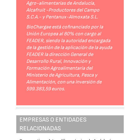
Agro-alimentarias de Andalucía,
Alcafruit -Productores del Campo
S.C.A.- y Pentanux-Almoxata S.L.
BioChargae está cofinanciado por la
Unión Europea al 80% con cargo al
FEADER, siendo la autoridad encargada
de la gestión de la aplicación de la ayuda
FEADER la dirección General de
Desarrollo Rural, Innovación y
Formación Agroalimentaria del
Ministerio de Agricultura, Pesca y
Alimentación, con una inversión de
599.383,59 euros.
EMPRESAS O ENTIDADES
RELACIONADAS