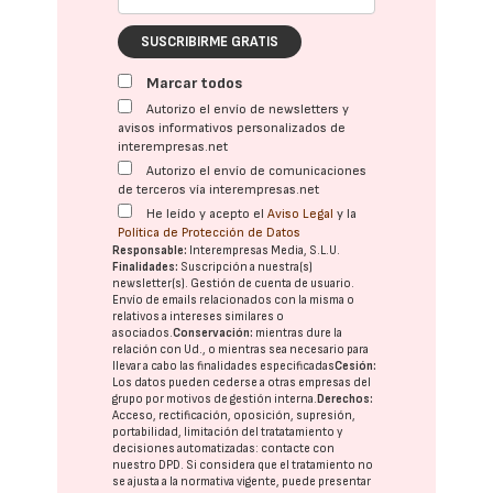
SUSCRIBIRME GRATIS
Marcar todos
Autorizo el envío de newsletters y
avisos informativos personalizados de
interempresas.net
Autorizo el envío de comunicaciones
de terceros vía interempresas.net
He leído y acepto el
Aviso Legal
y la
Política de Protección de Datos
Responsable:
Interempresas Media, S.L.U.
Finalidades:
Suscripción a nuestra(s)
newsletter(s). Gestión de cuenta de usuario.
Envío de emails relacionados con la misma o
relativos a intereses similares o
asociados.
Conservación:
mientras dure la
relación con Ud., o mientras sea necesario para
llevar a cabo las finalidades especificadas
Cesión:
Los datos pueden cederse a otras
empresas del
grupo
por motivos de gestión interna.
Derechos:
Acceso, rectificación, oposición, supresión,
portabilidad, limitación del tratatamiento y
decisiones automatizadas:
contacte con
nuestro DPD
. Si considera que el tratamiento no
se ajusta a la normativa vigente, puede presentar