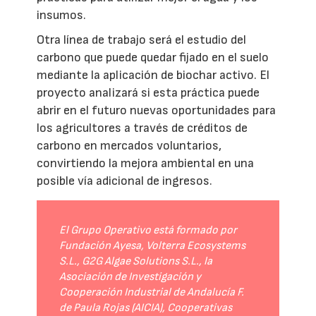
insumos.
Otra línea de trabajo será el estudio del
carbono que puede quedar fijado en el suelo
mediante la aplicación de biochar activo. El
proyecto analizará si esta práctica puede
abrir en el futuro nuevas oportunidades para
los agricultores a través de créditos de
carbono en mercados voluntarios,
convirtiendo la mejora ambiental en una
posible vía adicional de ingresos.
El Grupo Operativo está formado por
Fundación Ayesa, Volterra Ecosystems
S.L., G2G Algae Solutions S.L., la
Asociación de Investigación y
Cooperación Industrial de Andalucía F.
de Paula Rojas (AICIA), Cooperativas