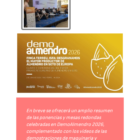
En breve se ofrecerá un amplio resumen
de las ponencias y mesas redondas
celebradas en DemoAlmendro 2026,
complementado con los vídeos de las
demostraciones de maquinaria y