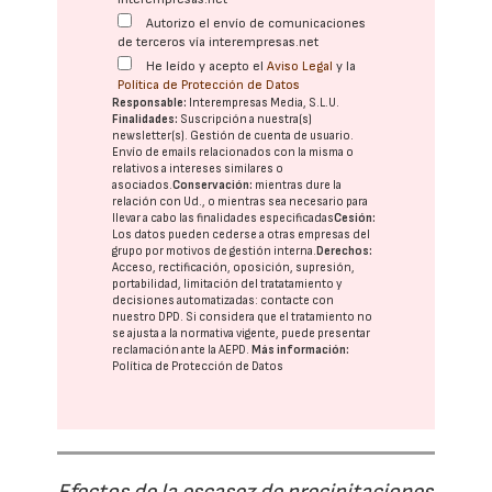
Autorizo el envío de comunicaciones
de terceros vía interempresas.net
He leído y acepto el
Aviso Legal
y la
Política de Protección de Datos
Responsable:
Interempresas Media, S.L.U.
Finalidades:
Suscripción a nuestra(s)
newsletter(s). Gestión de cuenta de usuario.
Envío de emails relacionados con la misma o
relativos a intereses similares o
asociados.
Conservación:
mientras dure la
relación con Ud., o mientras sea necesario para
llevar a cabo las finalidades especificadas
Cesión:
Los datos pueden cederse a otras
empresas del
grupo
por motivos de gestión interna.
Derechos:
Acceso, rectificación, oposición, supresión,
portabilidad, limitación del tratatamiento y
decisiones automatizadas:
contacte con
nuestro DPD
. Si considera que el tratamiento no
se ajusta a la normativa vigente, puede presentar
reclamación ante la
AEPD
.
Más información:
Política de Protección de Datos