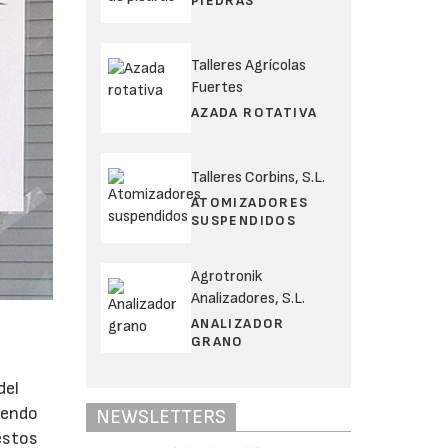
PIEDRAS
Talleres Agrícolas
Fuertes
AZADA ROTATIVA
Talleres Corbins, S.L.
ATOMIZADORES
SUSPENDIDOS
Agrotronik
Analizadores, S.L.
ANALIZADOR
GRANO
del
iendo
NEWSLETTERS
 estos