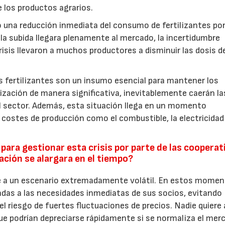
e los productos agrarios.
 una reducción inmediata del consumo de fertilizantes por
 la subida llegara plenamente al mercado, la incertidumbre
risis llevaron a muchos productores a disminuir las dosis d
 fertilizantes son un insumo esencial para mantener los
lización de manera significativa, inevitablemente caerán la
el sector. Además, esta situación llega en un momento
costes de producción como el combustible, la electricidad
ara gestionar esta crisis por parte de las cooperat
ación se alargara en el tiempo?
e a un escenario extremadamente volátil. En estos momen
as a las necesidades inmediatas de sus socios, evitando
22/07/2026
29/07/2026
el riesgo de fuertes fluctuaciones de precios. Nadie quiere
que podrían depreciarse rápidamente si se normaliza el mer