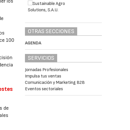
er los
de
OTRAS SECCIONES
los
ace 100
AGENDA
cisión
SERVICIOS
dencia
Jornadas Profesionales
Impulsa tus ventas
Comunicación y Marketing B2B
costes
Eventos sectoriales
s de
ales