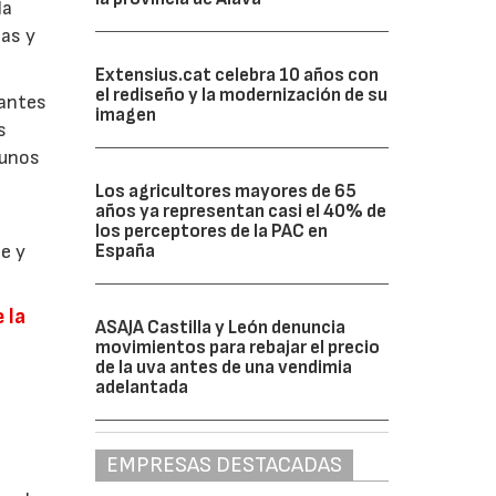
la
gas y
Extensius.cat celebra 10 años con
el rediseño y la modernización de su
zantes
imagen
s
 unos
Los agricultores mayores de 65
años ya representan casi el 40% de
los perceptores de la PAC en
e y
España
 la
ASAJA Castilla y León denuncia
movimientos para rebajar el precio
de la uva antes de una vendimia
adelantada
s
EMPRESAS DESTACADAS