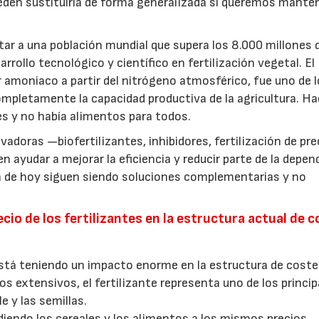
ueden sustituirla de forma generalizada si queremos manten
ar a una población mundial que supera los 8.000 millones 
rrollo tecnológico y científico en fertilización vegetal. El
 amoniaco a partir del nitrógeno atmosférico, fue uno de 
mpletamente la capacidad productiva de la agricultura. H
es y no había alimentos para todos.
adoras —biofertilizantes, inhibidores, fertilización de pre
ayudar a mejorar la eficiencia y reducir parte de la depen
día de hoy siguen siendo soluciones complementarias y no
cio de los fertilizantes en la estructura actual de 
 está teniendo un impacto enorme en la estructura de coste
s extensivos, el fertilizante representa uno de los princip
e y las semillas.
diendo los cereales y los alimentos a los mismos precios,