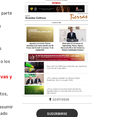
 parte
e
s
 o los
ivas y
tos,
22/07/2026
 asumir
cado
SUSCRIBIRSE