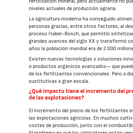
fertilización mineral, pero actualmente no p
niveles actuales de producción agraria.
La agricultura moderna ha conseguido aliment
personas gracias, entre otros factores, al desa
proceso Haber-Bosch, que permitió sintetizar
grandes avances del siglo XX y transformó co
años la población mundial era de 2.000 millon
Existen nuevas tecnologías y soluciones innov
o productos orgánicos avanzados— que pueden 
de los fertilizantes convencionales. Pero a 
sustitutivas a gran escala.
¿Qué impacto tiene el incremento del pre
de las explotaciones?
El incremento del precio de los fertilizantes
las explotaciones agrícolas. En muchos cultivo
costes de producción, junto con el combustibl
El problema es que los agricultores están ven