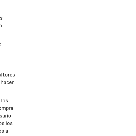
as
o
e
ultores
 hacer
 los
compra.
sario
os los
os a