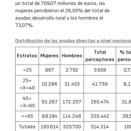
un total de 709,07 millones de euros, las
mujeres percibieron el 26,93% del total de
ayudas desarrollo rural y los hombres el
73,07%.
Distribución de las ayudas directas a nivel naciona
Total
% to
Estratos
Mujeres
Hombres
perceptores
pers
<25
867
2.792
3.659
0,7
25=
10.286
31.453
41.739
8,1
<X<40
40=
93.267
172.207
265.474
51,
<X<65
>=65
89.194
114.248
203.442
39,
Totales
193.614
320.700
514.314
10