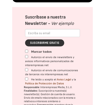
Suscríbase a nuestra
Newsletter -
Ver ejemplo
SUSCRIBIRME GRATIS
Marcar todos
Autorizo el envío de newsletters y
avisos informativos personalizados de
interempresas.net
Autorizo el envío de comunicaciones
de terceros vía interempresas.net
He leído y acepto el
Aviso Legal
y la
Política de Protección de Datos
Responsable:
Interempresas Media, S.L.U.
Finalidades:
Suscripción a nuestra(s)
newsletter(s). Gestión de cuenta de usuario.
Envío de emails relacionados con la misma o
relativos a intereses similares o
asociados.
Conservación:
mientras dure la