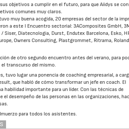
sus objetivos a cumplir en el futuro, para que Aiidys se con
etivos comunes muy claros.
, tuvo muy buena acogida, 20 empresas del sector de la imp
ieron a este I Encuentro sectorial: 3AComposites GmbH, 3M
 / Siser, Diatecnologia, Durst, Endutex Barcelona, Esko, HP
Europe, Owners Consulting, Plastgrommet, Ritrama, Rolan
ación de otro segundo encuentro antes del verano, para po
 el transcurso del mismo.
, tuvo lugar una ponencia de coaching empresarial, a car
esult, que habló de cómo transformar un jefe en coach. El
 habilidad importante para un líder. Con las técnicas de
ge el desempeño de las personas en las organizaciones, ha
sas.
 almuerzo para todos los asistentes.
AS