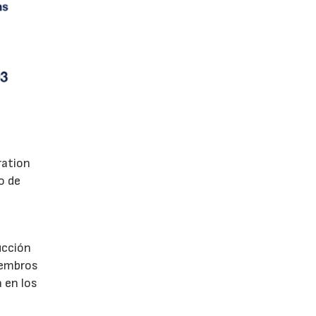
ration
o de
ucción
iembros
 en los