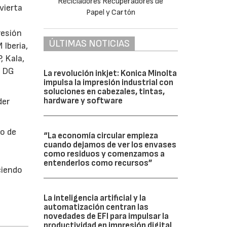
vierta
resión
ÚLTIMAS NOTICIAS
 Iberia,
, Kala,
d DG
La revolución inkjet: Konica Minolta
impulsa la impresión industrial con
soluciones en cabezales, tintas,
hardware y software
der
go de
“La economía circular empieza
cuando dejamos de ver los envases
como residuos y comenzamos a
entenderlos como recursos”
ciendo
La inteligencia artificial y la
automatización centran las
novedades de EFI para impulsar la
productividad en impresión digital