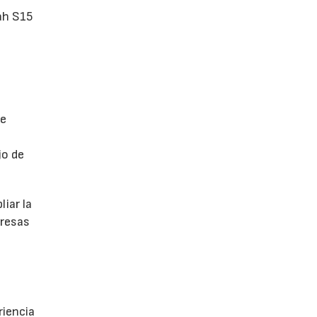
ah S15
de
jo de
iar la
presas
riencia