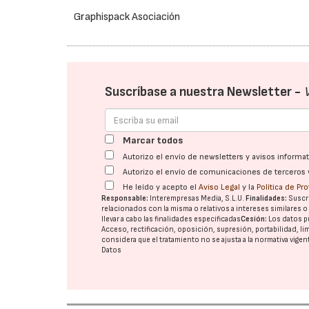
Graphispack Asociación
Suscríbase a nuestra Newsletter -
Marcar todos
Autorizo el envío de newsletters y avisos inform
Autorizo el envío de comunicaciones de terceros 
He leído y acepto el
Aviso Legal
y la
Política de Pr
Responsable:
Interempresas Media, S.L.U.
Finalidades:
Suscri
relacionados con la misma o relativos a intereses similares 
llevar a cabo las finalidades especificadas
Cesión:
Los datos p
Acceso, rectificación, oposición, supresión, portabilidad, l
considera que el tratamiento no se ajusta a la normativa vige
Datos