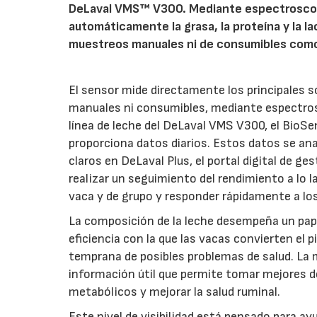
DeLaval VMS™ V300. Mediante espectroscopia
automáticamente la grasa, la proteína y la l
muestreos manuales ni de consumibles como 
El sensor mide directamente los principales s
manuales ni consumibles, mediante espectrosc
línea de leche del DeLaval VMS V300, el BioS
proporciona datos diarios. Estos datos se an
claros en DeLaval Plus, el portal digital de g
realizar un seguimiento del rendimiento a lo l
vaca y de grupo y responder rápidamente a los
La composición de la leche desempeña un papel
eficiencia con la que las vacas convierten el p
temprana de posibles problemas de salud. La 
información útil que permite tomar mejores de
metabólicos y mejorar la salud ruminal.
Este nivel de visibilidad está pensado para ay