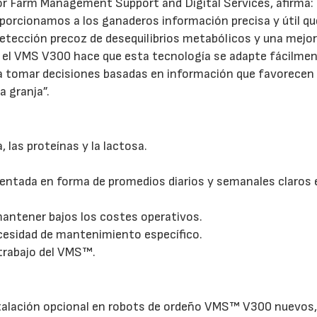
 for Farm Management Support and Digital Services, afirma:
oporcionamos a los ganaderos información precisa y útil qu
detección precoz de desequilibrios metabólicos y una mejo
en el VMS V300 hace que esta tecnología se adapte fácilme
s a tomar decisiones basadas en información que favorecen 
a granja”.
, las proteínas y la lactosa.
esentada en forma de promedios diarios y semanales claros 
mantener bajos los costes operativos.
cesidad de mantenimiento específico.
 trabajo del VMS™.
stalación opcional en robots de ordeño VMS™ V300 nuevos,