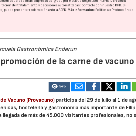
ueden cederse a otras
empresas del grupo
por motivos de gestión interna.
Derechos:
imitación del tratatamiento y decisiones automatizadas:
contacte con nuestro DPD
. Si
nte, puede presentar reclamación ante la
AEPD
.
Más información:
Política de Protección de
 Escuela Gastronómica Enderun
promoción de la carne de vacuno
548
e de Vacuno (Provacuno)
participa del 29 de julio al 1 de a
bebidas, hostelería y gastronomía más importante de Filip
a llegada de más de 45.000 visitantes profesionales, no 