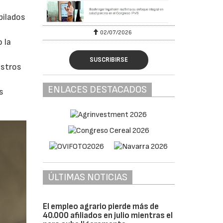
pilados
02/07/2026
 la
SUSCRIBIRSE
istros
ENLACES DESTACADOS
s
ÚLTIMAS NOTICIAS
El empleo agrario pierde más de
40.000 afiliados en julio mientras el