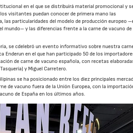
itucional en el que se distribuirá material promocional y s
e los visitantes puedan conocer de primera mano las
a, las particularidades del modelo de producción europeo –
el mundo– y las diferencias frente a la carne de vacuno de
feria, se cdelebró un evento informativo sobre nuestra carn
a Enderun en el que han participado 50 de los importador
tación de carne de vacuno española, con recetas elaborada
 Tasquería) y Miguel Carretero.
lipinas se ha posicionado entre los diez principales merca
rne de vacuno fuera de la Unión Europea, con la importació
vacuno de España en los últimos años.