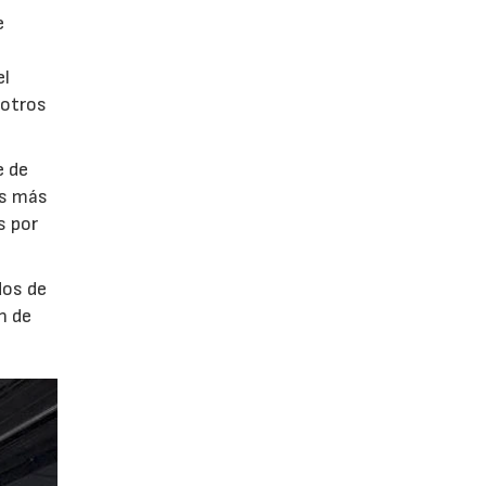
e
el
 otros
e de
es más
s por
dos de
n de