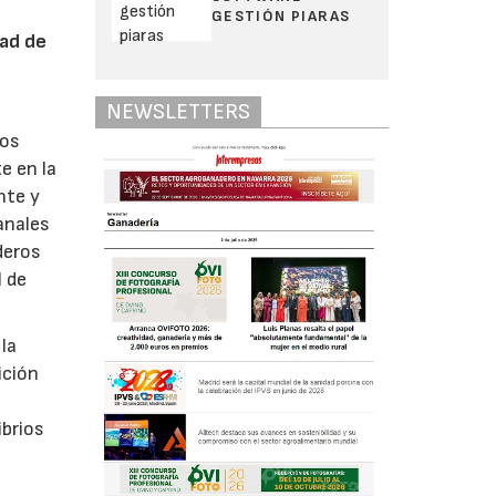
GESTIÓN PIARAS
dad de
NEWSLETTERS
eos
e en la
nte y
anales
deros
l de
la
ición
ibrios