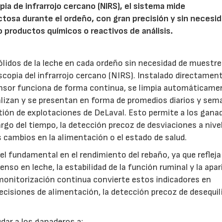
 de infrarrojo cercano (NIRS), el sistema mide
actosa durante el ordeño, con gran precisión y sin necesi
productos químicos o reactivos de análisis.
ólidos de la leche en cada ordeño sin necesidad de muestr
opia del infrarrojo cercano (NIRS). Instalado directament
ensor funciona de forma continua, se limpia automáticame
alizan y se presentan en forma de promedios diarios y sem
estión de explotaciones de DeLaval. Esto permite a los gana
argo del tiempo, la detección precoz de desviaciones a nive
 cambios en la alimentación o el estado de salud.
 fundamental en el rendimiento del rebaño, ya que refleja 
ienso en leche, la estabilidad de la función ruminal y la apar
monitorización continua convierte estos indicadores en
cisiones de alimentación, la detección precoz de desequil
udar a los ganaderos a: