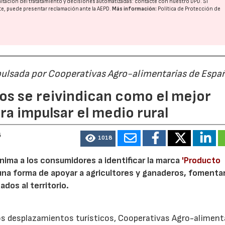
imitación del tratatamiento y decisiones automatizadas:
contacte con nuestro DPD
. Si
nte, puede presentar reclamación ante la
AEPD
.
Más información:
Política de Protección de
pulsada por Cooperativas Agro-alimentarias de Espa
os se reivindican como el mejor
a impulsar el medio rural
6
1018
nima a los consumidores a identificar la marca
'Producto
a forma de apoyar a agricultores y ganaderos, fomentar
ados al territorio.
los desplazamientos turísticos, Cooperativas Agro-aliment