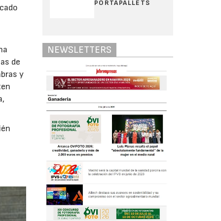
PORTAPALLETS
icado
NEWSLETTERS
ha
mas de
abras y
ten
a,
ién