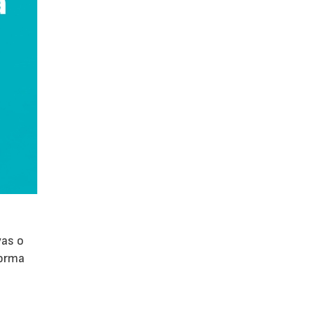
vas o
forma