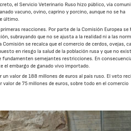
reto, el Servicio Veterinario Ruso hizo público, vía comun
 ganado vacuno, ovino, caprino y porcino, aunque no se ha
e último.
 primeras reacciones. Por parte de la Comisión Europea se 
ión, subrayando que no se ajusta a la realidad ni a las nor
a Comisión se recalca que el comercio de cerdos, ovejas, c
sto en riesgo la salud de la población rusa y que no exis
que fundamenten semejantes restricciones. En consecuenci
nte el embargo de ganado vivo importado.
 un valor de 188 millones de euros al país ruso. El veto rec
r valor de 75 millones de euros, sobre todo en el comercio