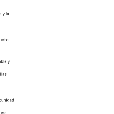
 y la
ducto
able y
lias
tunidad
 una