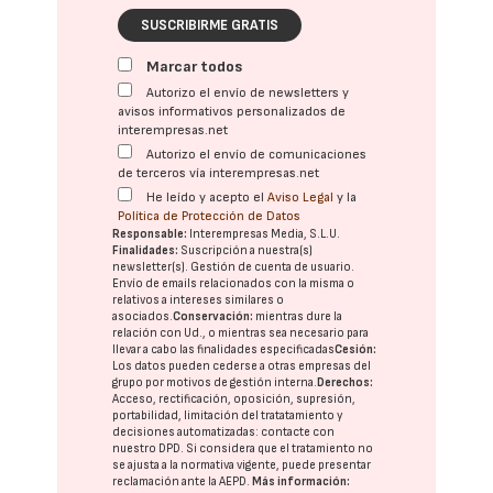
SUSCRIBIRME GRATIS
Marcar todos
Autorizo el envío de newsletters y
avisos informativos personalizados de
interempresas.net
Autorizo el envío de comunicaciones
de terceros vía interempresas.net
He leído y acepto el
Aviso Legal
y la
Política de Protección de Datos
Responsable:
Interempresas Media, S.L.U.
Finalidades:
Suscripción a nuestra(s)
newsletter(s). Gestión de cuenta de usuario.
Envío de emails relacionados con la misma o
relativos a intereses similares o
asociados.
Conservación:
mientras dure la
relación con Ud., o mientras sea necesario para
llevar a cabo las finalidades especificadas
Cesión:
Los datos pueden cederse a otras
empresas del
grupo
por motivos de gestión interna.
Derechos:
Acceso, rectificación, oposición, supresión,
portabilidad, limitación del tratatamiento y
decisiones automatizadas:
contacte con
nuestro DPD
. Si considera que el tratamiento no
se ajusta a la normativa vigente, puede presentar
reclamación ante la
AEPD
.
Más información: