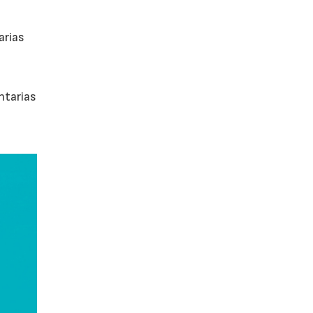
arias
ntarias