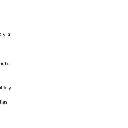
 y la
ducto
able y
lias