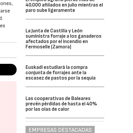
iones,
40.000 afiliados en julio mientras el
paro sube ligeramente
marse
d.
 es
La Junta de Castilla y León
suministra forraje a los ganaderos
afectados por el incendio en
Fermoselle (Zamora)
Euskadi estudiará la compra
conjunta de forrajes ante la
escasez de pastos por la sequía
Las cooperativas de Baleares
prevén pérdidas de hasta el 40%
por las olas de calor
EMPRESAS DESTACADAS