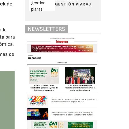
ock de
GESTIÓN PIARAS
NEWSLETTERS
nde
ta para
nómica.
emás de