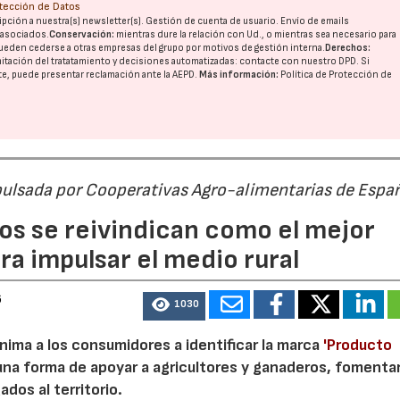
otección de Datos
pción a nuestra(s) newsletter(s). Gestión de cuenta de usuario. Envío de emails
o asociados.
Conservación:
mientras dure la relación con Ud., o mientras sea necesario para
ueden cederse a otras
empresas del grupo
por motivos de gestión interna.
Derechos:
imitación del tratatamiento y decisiones automatizadas:
contacte con nuestro DPD
. Si
nte, puede presentar reclamación ante la
AEPD
.
Más información:
Política de Protección de
pulsada por Cooperativas Agro-alimentarias de Espa
os se reivindican como el mejor
a impulsar el medio rural
6
1030
nima a los consumidores a identificar la marca
'Producto
a forma de apoyar a agricultores y ganaderos, fomentar
ados al territorio.