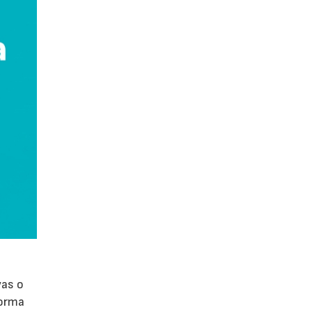
vas o
forma