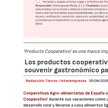
He leído y acepto el
Aviso Legal
y la
Política de Pr
Responsable:
Interempresas Media, S.L.U.
Finalidades:
Suscri
relacionados con la misma o relativos a intereses similares 
llevar a cabo las finalidades especificadas
Cesión:
Los datos p
Acceso, rectificación, oposición, supresión, portabilidad, l
considera que el tratamiento no se ajusta a la normativa vige
Datos
'Producto Cooperativo' es una marca im
Los productos cooperativ
souvenir gastronómico par
Redacción Tierras / Interempresas
05/08/202
Cooperativas Agro-alimentarias de España
a
Cooperativo'
durante sus vacaciones como un
desarrollo rural y llevarse a casa alimentos lig