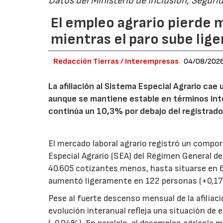
Datos del Ministerio de Inclusión, Seguri
El empleo agrario pierde m
mientras el paro sube li
Redacción Tierras / Interempresas
04/08/202
La afiliación al Sistema Especial Agrario ca
aunque se mantiene estable en términos inte
continúa un 10,3% por debajo del registrado
El mercado laboral agrario registró un comport
Especial Agrario (SEA) del Régimen General de
40.605 cotizantes menos, hasta situarse en 62
aumentó ligeramente en 122 personas (+0,17
Pese al fuerte descenso mensual de la afiliació
evolución interanual refleja una situación de 