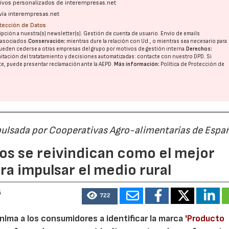
ativos personalizados de interempresas.net
vía interempresas.net
otección de Datos
02/07/2026
16/07/2026
pción a nuestra(s) newsletter(s). Gestión de cuenta de usuario. Envío de emails
o asociados.
Conservación:
mientras dure la relación con Ud., o mientras sea necesario para
ueden cederse a otras
empresas del grupo
por motivos de gestión interna.
Derechos:
imitación del tratatamiento y decisiones automatizadas:
contacte con nuestro DPD
. Si
nte, puede presentar reclamación ante la
AEPD
.
Más información:
Política de Protección de
pulsada por Cooperativas Agro-alimentarias de Espa
os se reivindican como el mejor
a impulsar el medio rural
6
722
nima a los consumidores a identificar la marca
'Producto