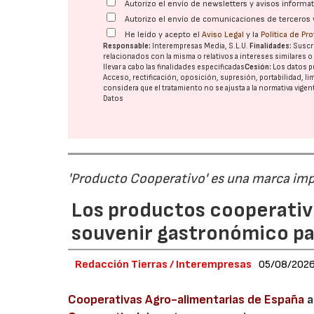
Autorizo el envío de newsletters y avisos inform
Autorizo el envío de comunicaciones de terceros 
He leído y acepto el
Aviso Legal
y la
Política de Pr
Responsable:
Interempresas Media, S.L.U.
Finalidades:
Suscri
relacionados con la misma o relativos a intereses similares 
llevar a cabo las finalidades especificadas
Cesión:
Los datos p
Acceso, rectificación, oposición, supresión, portabilidad, l
considera que el tratamiento no se ajusta a la normativa vige
Datos
'Producto Cooperativo' es una marca im
Los productos cooperativ
souvenir gastronómico par
Redacción Tierras / Interempresas
05/08/202
Cooperativas Agro-alimentarias de España
a