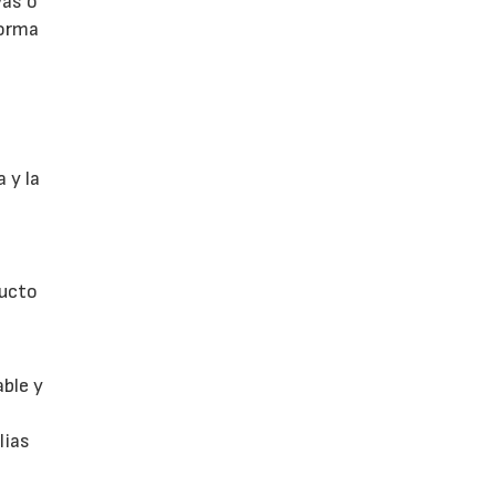
vas o
forma
 y la
ducto
able y
lias