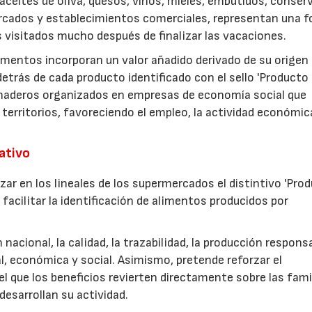
ceites de oliva, quesos, vinos, mieles, embutidos, conser
rcados y establecimientos comerciales, representan una 
s visitados mucho después de finalizar las vacaciones.
imentos incorporan un valor añadido derivado de su origen
etrás de cada producto identificado con el sello 'Producto
anaderos organizados en empresas de economía social que
 territorios, favoreciendo el empleo, la actividad económica
rativo
zar en los lineales de los supermercados el distintivo 'Pro
facilitar la identificación de alimentos producidos por
nacional, la calidad, la trazabilidad, la producción respons
, económica y social. Asimismo, pretende reforzar el
 que los beneficios revierten directamente sobre las fami
esarrollan su actividad.