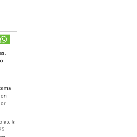
as,
ro
stema
con
tor
las, la
25