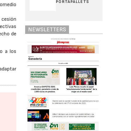
PORTAPALLETS
promedio
 cesión
ectivas
NEWSLETTERS
echo de
o a los
 adaptar