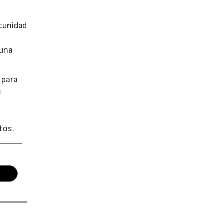
tunidad
 una
 para
s
tos.