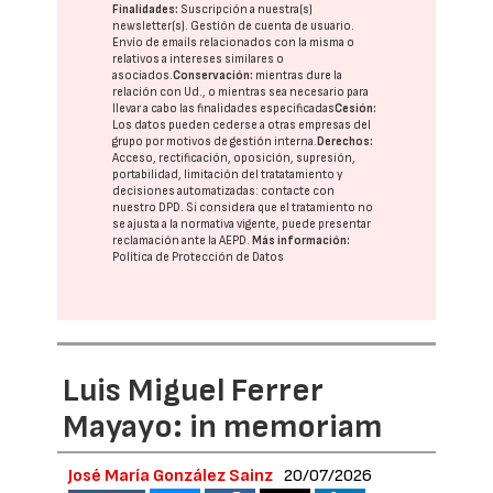
Finalidades:
Suscripción a nuestra(s)
newsletter(s). Gestión de cuenta de usuario.
Envío de emails relacionados con la misma o
relativos a intereses similares o
asociados.
Conservación:
mientras dure la
relación con Ud., o mientras sea necesario para
llevar a cabo las finalidades especificadas
Cesión:
Los datos pueden cederse a otras
empresas del
grupo
por motivos de gestión interna.
Derechos:
Acceso, rectificación, oposición, supresión,
portabilidad, limitación del tratatamiento y
decisiones automatizadas:
contacte con
nuestro DPD
. Si considera que el tratamiento no
se ajusta a la normativa vigente, puede presentar
reclamación ante la
AEPD
.
Más información:
Política de Protección de Datos
Luis Miguel Ferrer
Mayayo: in memoriam
José María González Sainz
20/07/2026