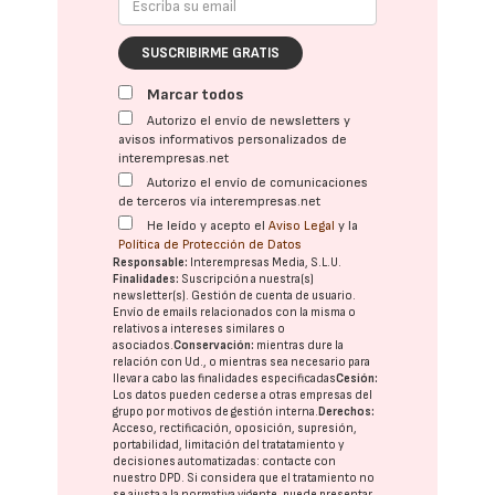
SUSCRIBIRME GRATIS
Marcar todos
Autorizo el envío de newsletters y
avisos informativos personalizados de
interempresas.net
Autorizo el envío de comunicaciones
de terceros vía interempresas.net
He leído y acepto el
Aviso Legal
y la
Política de Protección de Datos
Responsable:
Interempresas Media, S.L.U.
Finalidades:
Suscripción a nuestra(s)
newsletter(s). Gestión de cuenta de usuario.
Envío de emails relacionados con la misma o
relativos a intereses similares o
asociados.
Conservación:
mientras dure la
relación con Ud., o mientras sea necesario para
llevar a cabo las finalidades especificadas
Cesión:
Los datos pueden cederse a otras
empresas del
grupo
por motivos de gestión interna.
Derechos:
Acceso, rectificación, oposición, supresión,
portabilidad, limitación del tratatamiento y
decisiones automatizadas:
contacte con
nuestro DPD
. Si considera que el tratamiento no
se ajusta a la normativa vigente, puede presentar