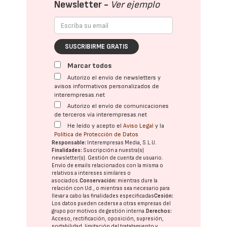
Newsletter -
Ver ejemplo
SUSCRIBIRME GRATIS
Marcar todos
Autorizo el envío de newsletters y
avisos informativos personalizados de
interempresas.net
Autorizo el envío de comunicaciones
de terceros vía interempresas.net
He leído y acepto el
Aviso Legal
y la
Política de Protección de Datos
Responsable:
Interempresas Media, S.L.U.
Finalidades:
Suscripción a nuestra(s)
newsletter(s). Gestión de cuenta de usuario.
Envío de emails relacionados con la misma o
relativos a intereses similares o
asociados.
Conservación:
mientras dure la
relación con Ud., o mientras sea necesario para
llevar a cabo las finalidades especificadas
Cesión:
Los datos pueden cederse a otras
empresas del
grupo
por motivos de gestión interna.
Derechos:
Acceso, rectificación, oposición, supresión,
portabilidad, limitación del tratatamiento y