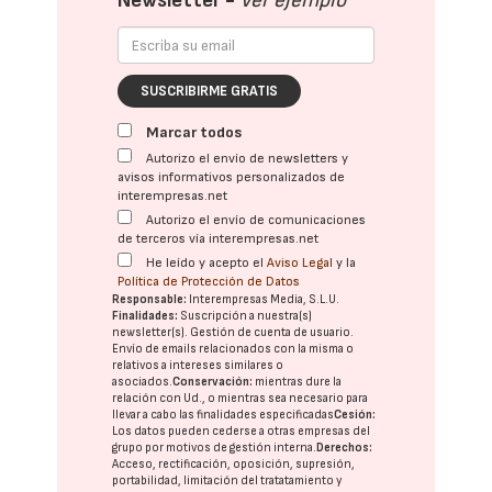
Newsletter -
Ver ejemplo
SUSCRIBIRME GRATIS
Marcar todos
Autorizo el envío de newsletters y
avisos informativos personalizados de
interempresas.net
Autorizo el envío de comunicaciones
de terceros vía interempresas.net
He leído y acepto el
Aviso Legal
y la
Política de Protección de Datos
Responsable:
Interempresas Media, S.L.U.
Finalidades:
Suscripción a nuestra(s)
newsletter(s). Gestión de cuenta de usuario.
Envío de emails relacionados con la misma o
relativos a intereses similares o
asociados.
Conservación:
mientras dure la
relación con Ud., o mientras sea necesario para
llevar a cabo las finalidades especificadas
Cesión:
Los datos pueden cederse a otras
empresas del
grupo
por motivos de gestión interna.
Derechos:
Acceso, rectificación, oposición, supresión,
portabilidad, limitación del tratatamiento y