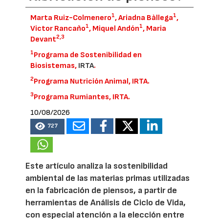
1
1
Marta Ruiz-Colmenero
, Ariadna Bàllega
,
1
1
Victor Rancaño
, Miquel Andón
, Maria
2,
3
Devant
1
Programa de Sostenibilidad en
Biosistemas,
IRTA
.
2
Programa Nutrición Animal, IRTA.
3
Programa Rumiantes, IRTA.
10/08/2026
727
Este artículo analiza la sostenibilidad
ambiental de las materias primas utilizadas
en la fabricación de piensos, a partir de
herramientas de Análisis de Ciclo de Vida,
con especial atención a la elección entre