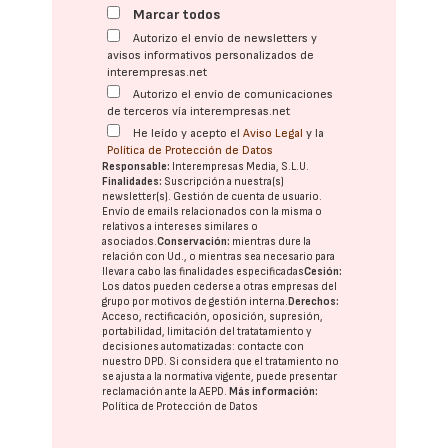
Marcar todos
Autorizo el envío de newsletters y
avisos informativos personalizados de
interempresas.net
Autorizo el envío de comunicaciones
de terceros vía interempresas.net
He leído y acepto el
Aviso Legal
y la
Política de Protección de Datos
Responsable:
Interempresas Media, S.L.U.
Finalidades:
Suscripción a nuestra(s)
newsletter(s). Gestión de cuenta de usuario.
Envío de emails relacionados con la misma o
relativos a intereses similares o
asociados.
Conservación:
mientras dure la
relación con Ud., o mientras sea necesario para
llevar a cabo las finalidades especificadas
Cesión:
Los datos pueden cederse a otras
empresas del
grupo
por motivos de gestión interna.
Derechos:
Acceso, rectificación, oposición, supresión,
portabilidad, limitación del tratatamiento y
decisiones automatizadas:
contacte con
nuestro DPD
. Si considera que el tratamiento no
se ajusta a la normativa vigente, puede presentar
reclamación ante la
AEPD
.
Más información:
Política de Protección de Datos