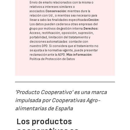
Envío de emails relacionados con la misma o
relativos a intereses similares o
asociados.
Conservación:
mientras dure la
relación con Ud., o mientras sea necesario para
llevar a cabo las finalidades especificadas
Cesión:
Los datos pueden cederse a otras
empresas del
grupo
por motivos de gestión interna.
Derechos:
Acceso, rectificación, oposición, supresión,
portabilidad, limitación del tratatamiento y
decisiones automatizadas:
contacte con
nuestro DPD
. Si considera que el tratamiento no
se ajusta a la normativa vigente, puede presentar
reclamación ante la
AEPD
.
Más información:
Política de Protección de Datos
'Producto Cooperativo' es una marca
impulsada por Cooperativas Agro-
alimentarias de España
Los productos