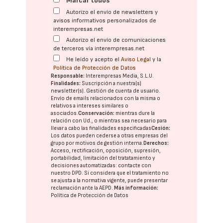
Marcar todos
Autorizo el envío de newsletters y
avisos informativos personalizados de
interempresas.net
Autorizo el envío de comunicaciones
de terceros vía interempresas.net
He leído y acepto el
Aviso Legal
y la
Política de Protección de Datos
Responsable:
Interempresas Media, S.L.U.
Finalidades:
Suscripción a nuestra(s)
newsletter(s). Gestión de cuenta de usuario.
Envío de emails relacionados con la misma o
relativos a intereses similares o
asociados.
Conservación:
mientras dure la
relación con Ud., o mientras sea necesario para
llevar a cabo las finalidades especificadas
Cesión:
Los datos pueden cederse a otras
empresas del
grupo
por motivos de gestión interna.
Derechos:
Acceso, rectificación, oposición, supresión,
portabilidad, limitación del tratatamiento y
decisiones automatizadas:
contacte con
nuestro DPD
. Si considera que el tratamiento no
se ajusta a la normativa vigente, puede presentar
reclamación ante la
AEPD
.
Más información:
Política de Protección de Datos