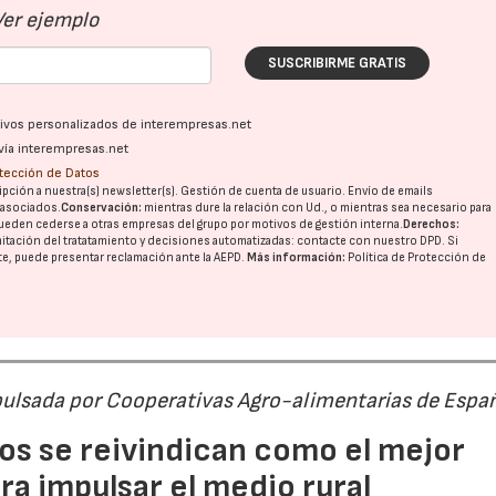
Ver ejemplo
SUSCRIBIRME GRATIS
ativos personalizados de interempresas.net
vía interempresas.net
otección de Datos
pción a nuestra(s) newsletter(s). Gestión de cuenta de usuario. Envío de emails
o asociados.
Conservación:
mientras dure la relación con Ud., o mientras sea necesario para
ueden cederse a otras
empresas del grupo
por motivos de gestión interna.
Derechos:
imitación del tratatamiento y decisiones automatizadas:
contacte con nuestro DPD
. Si
nte, puede presentar reclamación ante la
AEPD
.
Más información:
Política de Protección de
pulsada por Cooperativas Agro-alimentarias de Espa
os se reivindican como el mejor
a impulsar el medio rural