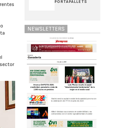
PORTAPALLETS
erentes
go
NEWSLETTERS
sta
l
el
 sector