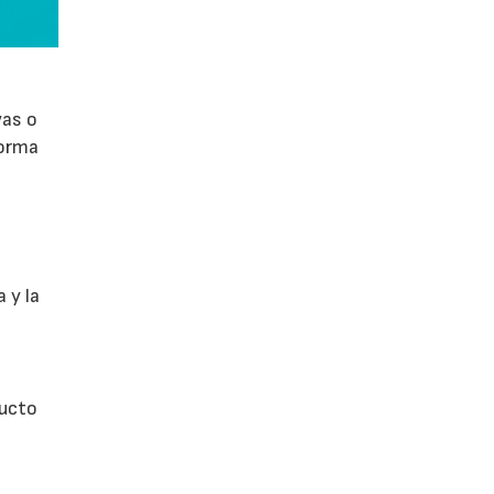
vas o
forma
 y la
ducto