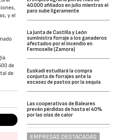
40.000 afiliados en julio mientras el
ciones,
paro sube ligeramente
s, y el
La Junta de Castilla y León
suministra forraje a los ganaderos
anado
afectados por el incendio en
Fermoselle (Zamora)
gía
500 de
Euskadi estudiará la compra
tal de
conjunta de forrajes ante la
escasez de pastos por la sequía
Las cooperativas de Baleares
prevén pérdidas de hasta el 40%
por las olas de calor
EMPRESAS DESTACADAS