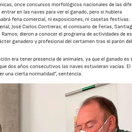
cnicas, once concursos morfológicos nacionales de las dif
á entrar en las naves para ver el ganado, pero si hubiera
brá feria comercial, ni exposiciones, ni casetas festivas.
ferial, José Carlos Contreras; el comisario de Ferias, Santia
dro Ramos; dieron a conocer el programa de actividades de e
ácter ganadero y profesional del certamen tras el parón de
dición era tener presencia de animales, ya que el ganado es 
e que dos años consecutivos las naves estuvieran vacías. El
r una cierta normalidad”, sentencia.