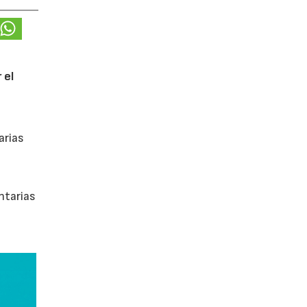
 el
arias
ntarias