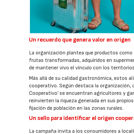
Un recuerdo que genera valor en origen
La organización plantea que productos como a
frutas transformadas, adquiridos en superme
de mantener vivo el vínculo con los territorio
Más allá de su calidad gastronómica, estos al
cooperativo. Según destaca la organización, d
Cooperativo' se encuentran agricultores y g
reinvierten la riqueza generada en sus propios
fijación de población en las zonas rurales.
Un sello para identificar el origen coope
La campaña invita a los consumidores a locali