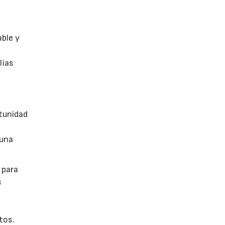
able y
lias
tunidad
 una
 para
s
tos.