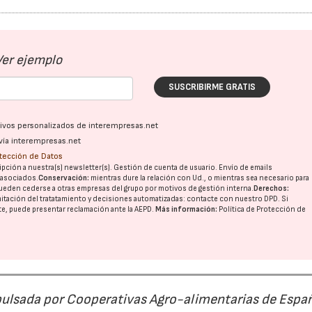
02/07/2026
16/07/2026
Ver ejemplo
SUSCRIBIRME GRATIS
ativos personalizados de interempresas.net
vía interempresas.net
otección de Datos
pción a nuestra(s) newsletter(s). Gestión de cuenta de usuario. Envío de emails
o asociados.
Conservación:
mientras dure la relación con Ud., o mientras sea necesario para
ueden cederse a otras
empresas del grupo
por motivos de gestión interna.
Derechos:
imitación del tratatamiento y decisiones automatizadas:
contacte con nuestro DPD
. Si
nte, puede presentar reclamación ante la
AEPD
.
Más información:
Política de Protección de
pulsada por Cooperativas Agro-alimentarias de Espa