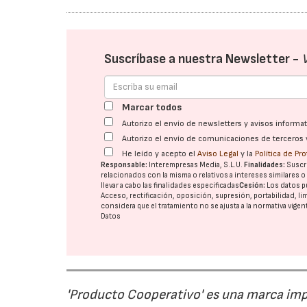
Suscríbase a nuestra Newsletter -
Marcar todos
Autorizo el envío de newsletters y avisos inform
Autorizo el envío de comunicaciones de terceros 
He leído y acepto el
Aviso Legal
y la
Política de Pr
Responsable:
Interempresas Media, S.L.U.
Finalidades:
Suscri
relacionados con la misma o relativos a intereses similares 
llevar a cabo las finalidades especificadas
Cesión:
Los datos p
Acceso, rectificación, oposición, supresión, portabilidad, l
considera que el tratamiento no se ajusta a la normativa vige
Datos
'Producto Cooperativo' es una marca im