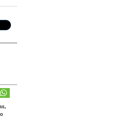
as,
ro