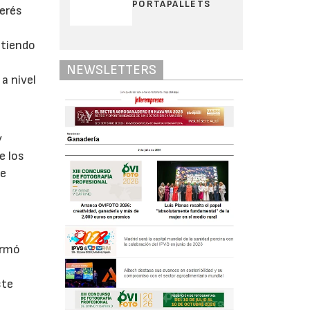
PORTAPALLETS
terés
atiendo
NEWSLETTERS
a nivel
y
e los
de
ormó
ste