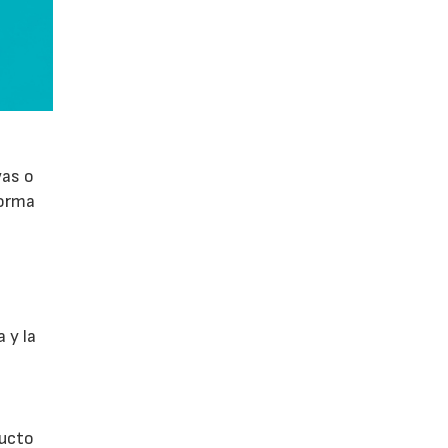
vas o
forma
 y la
ducto