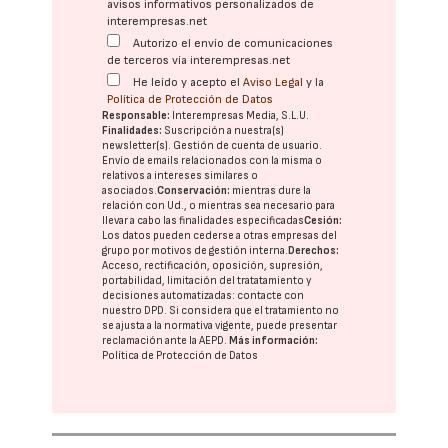
avisos informativos personalizados de
interempresas.net
Autorizo el envío de comunicaciones
de terceros vía interempresas.net
He leído y acepto el
Aviso Legal
y la
Política de Protección de Datos
Responsable:
Interempresas Media, S.L.U.
Finalidades:
Suscripción a nuestra(s)
newsletter(s). Gestión de cuenta de usuario.
Envío de emails relacionados con la misma o
relativos a intereses similares o
asociados.
Conservación:
mientras dure la
relación con Ud., o mientras sea necesario para
llevar a cabo las finalidades especificadas
Cesión:
Los datos pueden cederse a otras
empresas del
grupo
por motivos de gestión interna.
Derechos:
Acceso, rectificación, oposición, supresión,
portabilidad, limitación del tratatamiento y
decisiones automatizadas:
contacte con
nuestro DPD
. Si considera que el tratamiento no
se ajusta a la normativa vigente, puede presentar
reclamación ante la
AEPD
.
Más información:
Política de Protección de Datos