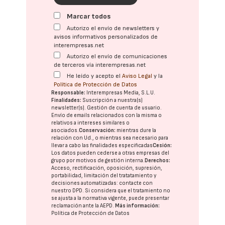
Marcar todos
Autorizo el envío de newsletters y
avisos informativos personalizados de
interempresas.net
Autorizo el envío de comunicaciones
de terceros vía interempresas.net
He leído y acepto el
Aviso Legal
y la
Política de Protección de Datos
Responsable:
Interempresas Media, S.L.U.
Finalidades:
Suscripción a nuestra(s)
newsletter(s). Gestión de cuenta de usuario.
Envío de emails relacionados con la misma o
relativos a intereses similares o
asociados.
Conservación:
mientras dure la
relación con Ud., o mientras sea necesario para
llevar a cabo las finalidades especificadas
Cesión:
Los datos pueden cederse a otras
empresas del
grupo
por motivos de gestión interna.
Derechos:
Acceso, rectificación, oposición, supresión,
portabilidad, limitación del tratatamiento y
decisiones automatizadas:
contacte con
nuestro DPD
. Si considera que el tratamiento no
se ajusta a la normativa vigente, puede presentar
reclamación ante la
AEPD
.
Más información:
Política de Protección de Datos